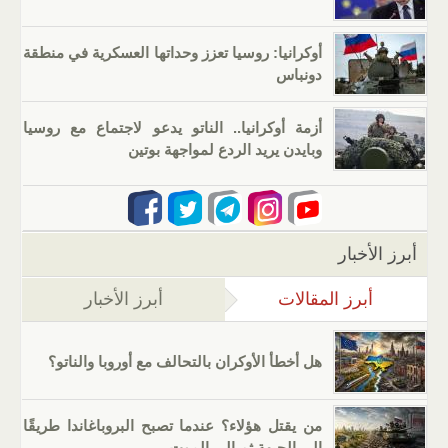
أوكرانيا: روسيا تعزز وحداتها العسكرية في منطقة
دونباس
أزمة أوكرانيا.. الناتو يدعو لاجتماع مع روسيا
وبايدن يريد الردع لمواجهة بوتين
أبرز الأخبار
أبرز المقالات
(علامة التبويب النشطة)
أبرز الأخبار
هل أخطأ الأوكران بالتحالف مع أوروبا والناتو؟
من يقتل هؤلاء؟ عندما تصبح البروباغاندا طريقًا
إلى الجبهة ثم إلى الموت