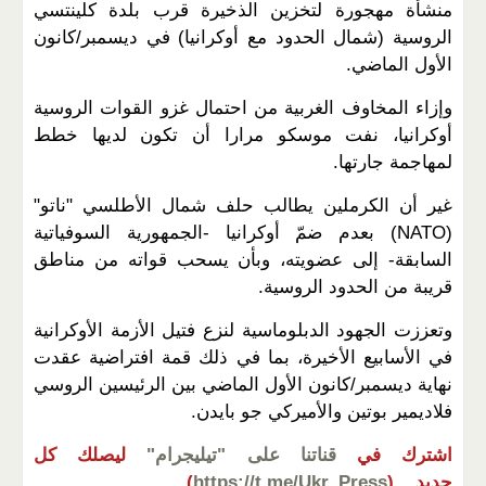
منشأة مهجورة لتخزين الذخيرة قرب بلدة كلينتسي
الروسية (شمال الحدود مع أوكرانيا) في ديسمبر/كانون
الأول الماضي.
وإزاء المخاوف الغربية من احتمال غزو القوات الروسية
أوكرانيا، نفت موسكو مرارا أن تكون لديها خطط
لمهاجمة جارتها.
غير أن الكرملين يطالب حلف شمال الأطلسي "ناتو"
(NATO) بعدم ضمّ أوكرانيا -الجمهورية السوفياتية
السابقة- إلى عضويته، وبأن يسحب قواته من مناطق
قريبة من الحدود الروسية.
وتعززت الجهود الدبلوماسية لنزع فتيل الأزمة الأوكرانية
في الأسابيع الأخيرة، بما في ذلك قمة افتراضية عقدت
نهاية ديسمبر/كانون الأول الماضي بين الرئيسين الروسي
فلاديمير بوتين والأميركي جو بايدن.
اشترك في
قناتنا على "تيليجرام"
ليصلك كل
جديد...
(
https://t.me/Ukr_Press
)