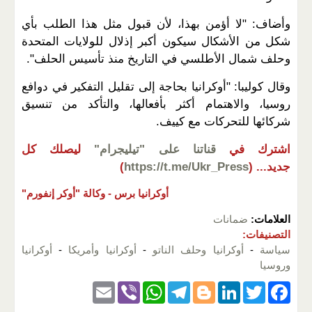
وأضاف: "لا أؤمن بهذا، لأن قبول مثل هذا الطلب بأي
شكل من الأشكال سيكون أكبر إذلال للولايات المتحدة
وحلف شمال الأطلسي في التاريخ منذ تأسيس الحلف".
وقال كوليبا: "أوكرانيا بحاجة إلى تقليل التفكير في دوافع
روسيا، والاهتمام أكثر بأفعالها، والتأكد من تنسيق
شركائها للتحركات مع كييف.
اشترك في
قناتنا على "تيليجرام"
ليصلك كل
جديد...
(
https://t.me/Ukr_Press
)
أوكرانيا برس -
وكالة "أوكر إنفورم"
العلامات:
ضمانات
التصنيفات:
سياسة
-
أوكرانيا وحلف الناتو
-
أوكرانيا وأمريكا
-
أوكرانيا
وروسيا
E
Vi
W
T
Bl
Li
T
F