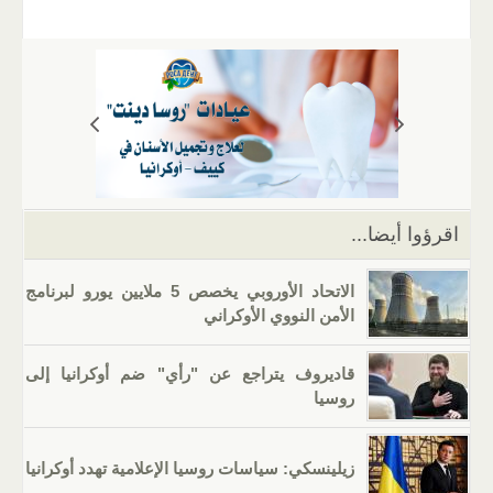
m
b
h
el
o
n
wi
a
ail
er
at
e
g
k
tt
c
s
gr
g
e
er
e
A
a
er
dI
b
p
m
n
o
p
o
k
اقرؤوا أيضا...
الاتحاد الأوروبي يخصص 5 ملايين يورو لبرنامج
الأمن النووي الأوكراني
قاديروف يتراجع عن "رأي" ضم أوكرانيا إلى
روسيا
زيلينسكي: سياسات روسيا الإعلامية تهدد أوكرانيا