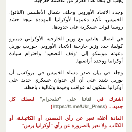
يجب أن يتخذ هذا القرار من عاصمة خارجية.
وجدد الاتحاد الأوروبي وحلف شمال الأطلسي (الناتو)،
الخميس، تأكيد دعمهما لأوكرانيا المهددة نتيجة حشد
روسيا قوات عسكرية على حدودها.
في اتصال هاتفي مع وزير الخارجية الأوكراني دميترو
كوليبا، جدد وزير خارجية الاتحاد الأوروبي جوزيب بوريل
دعوته موسكو إلى “وقف التصعيد” واحترام سيادة
أوكرانيا ووحدة أراضيها.
وجاء في بيان صدر مساء الخميس في بروكسل أن
بوريل شدد على أن أي عدوان عسكري جديد على
أوكرانيا ستكون له عواقب وخيمة وتكاليف باهظة.
اشترك في
قناتنا على "تيليجرام"
ليصلك كل
جديد...
(
https://t.me/Ukr_Press
)
المادة أعلاه تعبر عن رأي المصدر، أو الكاتبـ/ـة، أو
الكتّاب، ولا تعبر بالضرورة عن رأي "أوكرانيا برس".