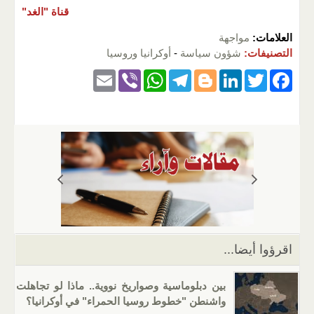
قناة "الغد"
العلامات:
مواجهة
التصنيفات:
شؤون سياسة
-
أوكرانيا وروسيا
E
Vi
W
T
Bl
Li
T
F
m
b
h
el
o
n
wi
a
ail
er
at
e
g
k
tt
c
s
gr
g
e
er
e
A
a
er
dI
b
p
m
n
o
p
o
k
اقرؤوا أيضا...
بين دبلوماسية وصواريخ نووية.. ماذا لو تجاهلت
واشنطن "خطوط روسيا الحمراء" في أوكرانيا؟