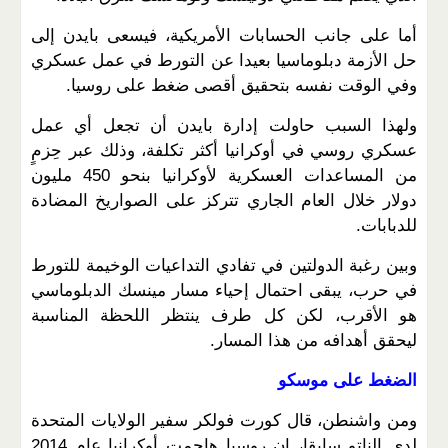
أما على جانب الحسابات الأمريكية، فيسعى بايدن إلى
حل الأزمة دبلوماسيا بعيدا عن التورط في عمل عسكري
وفي الوقت نفسه بتحقيق أقصى ضغط على روسيا.
ولهذا السبب حاولت إدارة بايدن أن تجعل أي عمل
عسكري روسي في أوكرانيا أكثر تكلفة، وذلك عبر حِزمٍ
من المساعدات العسكرية لأوكرانيا بنحو 450 مليون
دولار خلال العام الجاري تتركز على الصواريخ المضادة
للدبابات.
وبين رغبة الدولتين في تفادي التداعيات الوخيمة للتورط
في حرب، يبقى احتمال إحياء مسار مينسك الدبلوماسي
هو الأقرب، لكن كل طرف ينتظر اللحظة المناسبة
ليحقق أهدافه من هذا المسار.
الضغط على موسكو
ومن واشنطن، قال كورت فولكر سفير الولايات المتحدة
لدى الناتو سابقا، إن روسيا هاجمت أوكرانيا عام 2014