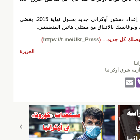
– دستور جديد: تنص الوثيقة على إعداد دستور أوكراني جديد بحلول نهاية 2015، يقضي
ولوغانسك بالاتفاق مع ممثلي هاتين المنطقتين.
يصلك كل جديد...
(
https://t.me/Ukr_Press
)
الجزيرة
يا
أزمة شرق أوكرانيا
E
Vi
m
b
ail
er