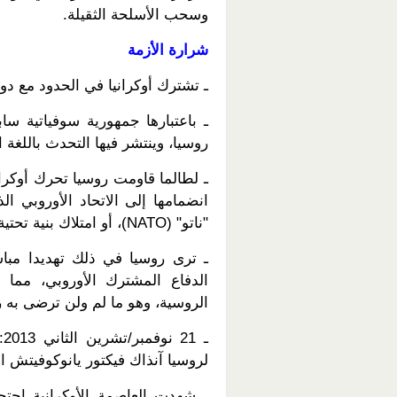
وسحب الأسلحة الثقيلة.
شرارة الأزمة
ـ تشترك أوكرانيا في الحدود مع دول
ـ باعتبارها جمهورية سوفياتية ساب
روسيا، وينتشر فيها التحدث باللغة
ـ لطالما قاومت روسيا تحرك أوكرا
"ناتو" (NATO)، أو امتلاك بنية تحتية للناتو على أراضيها.
ـ ترى روسيا في ذلك تهديدا مباش
الدفاع المشترك الأوروبي، مما 
الروسية، وهو ما لم ولن ترضى به ر
ـ
لروسيا آنذاك فيكتور يانوكوفيتش ال
ـ شهدت العاصمة الأوكرانية احت