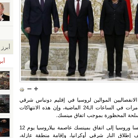
أبرز ا
أبر
 الانفصاليين الموالين لروسيا في إقليم دونباس شرقي
البلاد انتهكوا وقف إطلاق النار 6 مرات في الساعات الـ24 الماضية، وإن هذه الانتهاكات
سلحة المحظورة بموجب اتفاق مينسك.
وتوصل قادة أوكرانيا وألمانيا وفرنسا وروسيا إلى اتفاق بمينسك عاصمة بيلاروسيا يوم 12
، ويقضي بوقف إطلاق النار شرقي أوكرانيا، وإقامة منطقة عازلة،