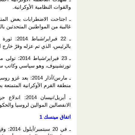
والقوات النظامية الأوكرانية.
ـ اجتاحت الاضطرابات بعض المناط
غالبية من المواطنين المتحدثين ب
ـ 22 فبراي
بالرئيس، الذي تم عزله وفرّ خارج ال
ـ 23 فبراير/
تورتشينوف، وهو سياسي وكاتب سين
ـ مارس/آذار 2014:
منطقة القرم الأوكرانية المتمتعة ب
ـ أبريل/نيسان
الانفصالين الموالين لروسيا والحكوم
اتفاق مينسك 1
ـ في 20