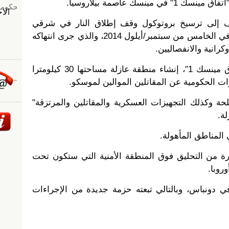
ينسك عاصمة بيلاروسيا.
على 9 نقاط تهدف إلى ترسيخ بروتوكول وقف إطلاق النار في شرقي
أوكرانيا الموقع بين هذه الأطراف في الخامس من سبتمبر/أيلول 2014، والذي جرى انتهاكه
كرانية والانفصاليين.
ـ من أبرز النقاط التسع في "اتفاق مينسك 1″، إنشاء منطقة عازلة مساحتها 30 كيلومترا
 وكذلك التجهيزات العسكرية والمقاتلين والمرتزقة"
لة.
 المناطق المأهولة.
ّرة من التحليق فوق المنطقة الأمنية التي ستكون تحت
روبا.
 دونباس، وبالتالي تبعته حزمة جديدة من الإجراءات