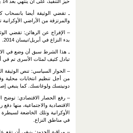
حيز التنفيذ، على أن ينتهي بعد 14 يوما.
ـ تقضي الوثيقة أيضا بانسحاب كا
والمرتزقة من الأراضي الأوكرانية 
– الإفراج عن الرهائن: تقضي الوث
بدء النزاع في أبريل/نيسان 2014.
ـ هذا الشرط سبق أن وضع في الات
تبادل كثيف لمئات الأسرى تم في أواخ
– الحوار السياسي: تنص الوثيقة ال
من أجل تنظيم انتخابات محلية وفق
دونيتسك ولوغانسك. كما ينبغي إصدا
– رفع الحصار الاقتصادي: توضح الو
الاقتصادية والاجتماعية، منها دفع
الأوكرانية وتلك الخاضعة لسيطرة 
في مناطق النزاع.
– مراقبة الحدود: ينبغي أن تقع عل