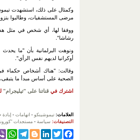
وكمثال على ذلك، استشهدت تيموشي
مرضى المستشفيات، وطالبوا بتزوي
ووفقا لها، أي شخص في مثل هذه
رشاشا".
ونوهت البرلمانية بأن "ما يحدث ف
أوكرانيا لديهم نفس الرأي".
وقالت: "هناك أشخاص حكماء في أ
الصحية على أساس مبدأ ما يتبقى، 
اشترك في
قناتنا على "تيليجرام"
ل
العلامات:
تيموشينكو
-
اتهامات
-
إبادة 
التصنيفات:
سياسة
-
مستجدات "كورونا"
W
T
Bl
Li
T
F