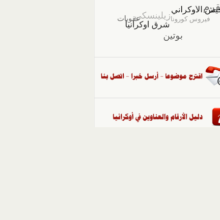
::
ملفات