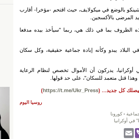
نكو بالوضع في ميكولايف، حيث اقتحم -مؤخرا- أقارب
د المرضى بالأكسجين.
 الظروف بما في ذلك هي، ربما "سيأخذ بيده مدفعا
ي البلاد يبدو وكأنه إبادة جماعية حقيقية، وكل سكان
وكرانيا، يدركون أن الأموال تخصص لنظام الرعاية
وهذا قتل متعمد للسكان"، على حد قولها.
يصلك كل جديد...
(
https://t.me/Ukr_Press
)
روسيا اليوم
جماعية
-
كورونا
 في أوكرانيا
E
Vi