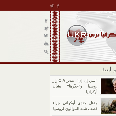
ا أيضا...
"سي إن إن": مدير CIA زار
روسيا و"حذّرها" بشأن
أوكرانيا
مقتل جندي أوكراني جراء
قصف شنه الموالون لروسيا