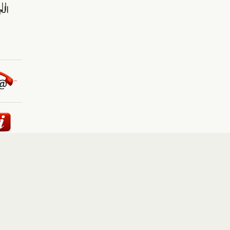
ئيسية
::
أخبار
::
مقالات وآراء
::
الوسائط المتعددة
::
تغطيات
إلى الأعلى
حقوق النشر محفوظة لوكالة "أوكرانيا برس" 2010-2022