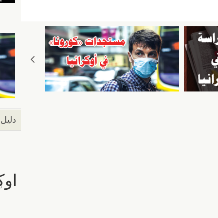
m
b
ail
er
دليل 