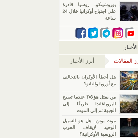
بوروشينكو: روسيا قادرة
على اجتياح أوكرانيا خلال 24
ساعة
لأخبار
ز المقالات
أبرز الأخبار
(علامة التبويب النشطة)
هل أخطأ الأوكران بالتحالف
مع أوروبا والناتو؟
من يقتل هؤلاء؟ عندما تصبح
البروباغاندا طريقًا إلى
الجبهة ثم إلى الموت
موت بوتن.. هل هو السبيل
الوحيد لإيقاف الحرب
الروسية الأوكرانية؟