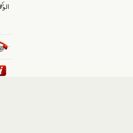
ئيسية
::
أخبار
::
مقالات وآراء
::
الوسائط المتعددة
::
تغطيات
إلى الأعلى
حقوق النشر محفوظة لوكالة "أوكرانيا برس" 2010-2022