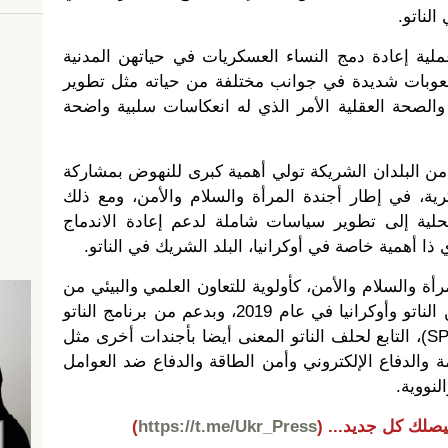
الناتو.
عملية إعادة دمج النساء العسكريات في حياتهن المدنية
وبات شديدة في جوانب مختلفة من حياته مثل تطوير
 والصحة العقلية الأمر الذي له انعكاسات سلبية واضحة
د من البلدان الشريكة تولي أهمية كبرى للنهوض بمشاركة
ية، في إطار أجندة المرأة والسلام والأمن، ومع ذلك
حلية إلى تطوير سياسات شاملة لدعم إعادة الاندماج
 ذا أهمية خاصة في أوكرانيا، البلد الشريك في الناتو.
أة والسلام والأمن، كأولوية للتعاون العلمي والبيئي من
قبل مجموعة العمل المشتركة بين الناتو وأوكرانيا في عام 2019، وبدعم من برنامج الناتو
للعلوم من أجل السلام والأمن (SPS)، التابع لحلف الناتو المعنى أيضا بأجندات أخرى مثل
ة والدفاع الإلكتروني وأمن الطاقة والدفاع ضد العوامل
لنووية.
يصلك كل جديد...
(
https://t.me/Ukr_Press
)