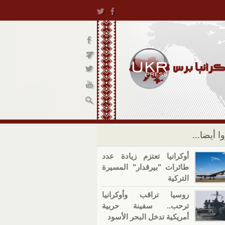
ا أيضا...
أوكرانيا تعتزم زيادة عدد
طائرات "بيرقدار" المسيرة
التركية
روسيا تراقب وأوكرانيا
ترحب.. سفينة حربية
أمريكية تدخل البحر الأسود