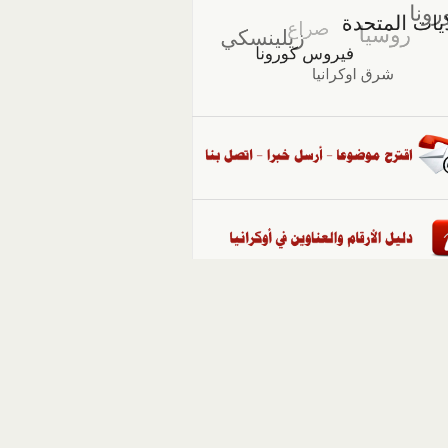
::
ملفات