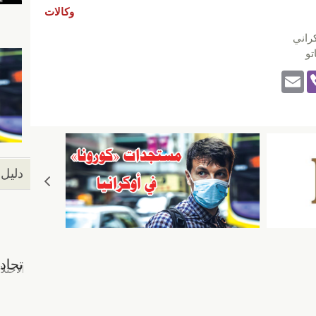
وكالات
راني
تو
E
Vi
m
b
ail
er
دليل 