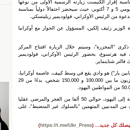
بة إقرار الكنيست زيارته الرسمية الأولى من نوعها
مطلع الشهر القادم إلى أوكرانيا يومي 5 و 7 أكتوبر، حيث سيحضر احتفالاً دولياً بمناسبة
بدعوة من الرئيس الأوكراني، فولوديمير زيلينسكي.
 الوزير زئيف إلكين، المسؤول عن الحوار مع أوكرانيا
كرى "المجزرة"، وسيتم خلال الزيارة افتتاح المركز
 فيه هرتسوغ، بحضور الرئيس الأوكراني، فولوديمير
فالتر شتاينماير.
"بابين يار") هو وادي يقع في وسط كييف، عاصمة أوكرانيا،
وقعت فيه مجزرة قتل خلالها النازيون ما بين 100.000 و 150.000 شخص، بدءًا من 29
وراح أيضًا ضحية المجزرة، بالإضافة إلى اليهود، حوالي 50 ألفا من الغجر والمرضى عقليا
من المدنيين المتهمين "بالسلوك غير المنضبط"، على
يصلك كل جديد...
(
https://t.me/Ukr_Press
)