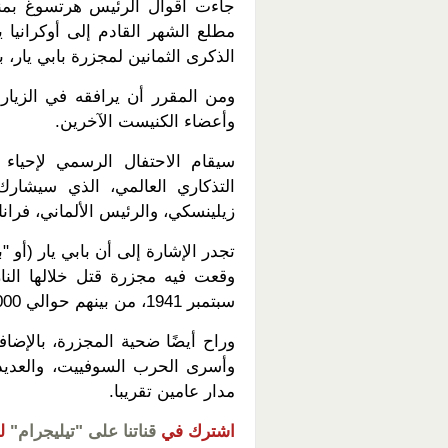
جاءت أقوال الرئيس هرتسوغ بمناس
الذكرى الثمانين لمجزرة بابي يار، 
ومن المقرر أن يرافقه في الزيارة
وأعضاء الكنيست الآخرين.
سيقام الاحتفال الرسمي لإحياء ذ
التذكاري العالمي، الذي سيشارك
زيلينسكي، والرئيس الألماني، فرانك 
تجدر الإشارة إلى أن بابي يار (أو 
سبتمبر 1941، من بينهم حوالي 50.000 من المواطنين اليهود.
وأسرى الحرب السوفييت، والعديد 
مدار عامين تقريبا.
اشترك في
قناتنا على "تيليجرام"
ل