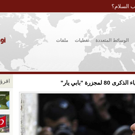
Jump to Navigation
ب السلام؟
الوسائط المتعددة
تغطيات
ملفات
اقرؤو
جزرة "بابي يار"