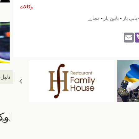
وكالات
بابي يار
-
بابين يار
-
مجازر
E
Vi
m
b
ail
er
دليل 