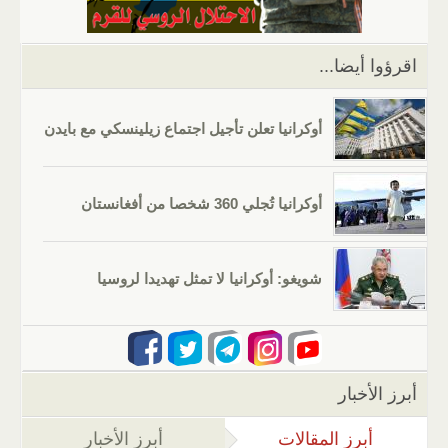
p
o
k
اقرؤوا أيضا...
أوكرانيا تعلن تأجيل اجتماع زيلينسكي مع بايدن
أوكرانيا تُجلي 360 شخصا من أفغانستان
شويغو: أوكرانيا لا تمثل تهديدا لروسيا
أبرز الأخبار
أبرز المقالات
(علامة التبويب النشطة)
أبرز الأخبار