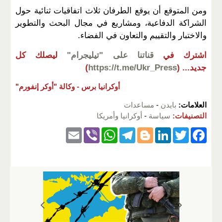
ومن المتوقع أن يوقع الطرفان ثلاث اتفاقيات ثنائية حول
الشراكة الدفاعية، ومشاريع في مجال البحث والتطوير
والاختبار والتقييم والتعاون في الفضاء.
اشترك في
قناتنا على "تيليجرام"
ليصلك كل
جديد...
(
https://t.me/Ukr_Press
)
أوكرانيا برس -
وكالة "أوكر إنفورم"
العلامات:
بايدن
-
مساعدات
التصنيفات:
سياسة
-
أوكرانيا وأمريكا
E
Vi
W
T
Bl
Li
T
F
m
b
h
el
o
n
wi
a
ail
er
at
e
g
k
tt
c
s
gr
g
e
er
e
A
a
er
dI
b
p
m
n
o