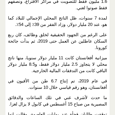
1.6 مليون فقط للتصويت في مراكز الاقتراع، ونصفهم
فقط صوتوا لغني.
لمدة 7 سنوات، ظل الناتج المحلي الإجمالي للبلاد كما
هو، عند 20 مليار دولار، وزاد الفقر من 39٪ إلى 54٪.
على الرغم من الجهود الحقيقية لخلق وظائف، كان ربع
السكان عاطلين عن العمل حتى 2019، ثم بدأت جائحة
كورونا.
ميزانية أفغانستان كانت 11 مليار دولار سنويا، منها ناتج
محلي لا يتجاوز 2.5 مليار دولار فقط، و8.5 مليار دولار
الباقي كانت من التدفقات المالية الخارجية.
في عام 2019، تم إنتاج 6.7 طن من الأفيون في
أفغانستان، وهو رقم قياسي خلال 10 سنوات.
ما حدث لأشرف غني في تلك الساعات والدقائق
المصيرية من صباح 15 أغسطس في كابول لا يزال لغزا.
توقفت طالبان فجأة عند بوابات العاصمة، وقالت إنها