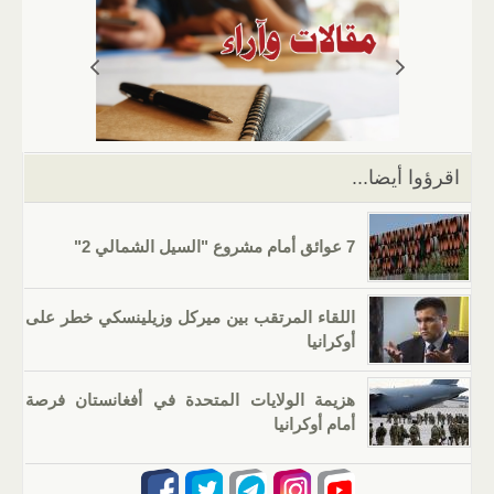
s
gr
g
e
er
e
A
a
er
dI
b
p
m
n
o
p
o
k
اقرؤوا أيضا...
7 عوائق أمام مشروع "السيل الشمالي 2"
اللقاء المرتقب بين ميركل وزيلينسكي خطر على
أوكرانيا
هزيمة الولايات المتحدة في أفغانستان فرصة
أمام أوكرانيا