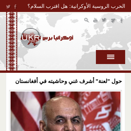
Jump to Navigation
الحرب الروسية الأوكرانية: هل اقترب السلام؟
حول "لعنة" أشرف غني وحاشيته في أفغانستان