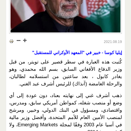
2021.08.19
إيليا كوسا - خبير في "المعهد الأوكراني للمستقبل"
كُتبت هذه العبارة في سطر قصير على تويتر، من قبل
وزير الدفاع الأفغاني السابق، بسم الله محمدي، وهو
يغادر كابول ، بعد ساعتين من استسلامه لطالبان،
والرحلة الغامضة (آنذاك) للرئيس أشرف عبد الغني.
ذهب أشرف غني إلى نهايته بعناد، دون عودة إلى أي
وضع أو منصب شغله، كمواطن أمريكي سابق، ومدرس،
واقتصادي، ومسؤول في البنك الدولي، وخبير، ومرشح
لمنصب الأمين العام للأمم المتحدة، وأفضل وزير مالية
في آسيا عام 2003 وفقًا لمجلة Emerging Markets، ولا