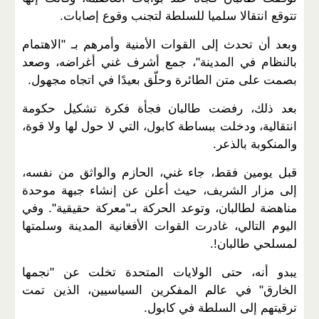
تتوقع انتقالا سلميا للسلطة لتجنب وقوع إصابات.
وبعد أن تحدث إلى القوات الأمنية وأمرهم بـ "الاهتمام
بالنظام في المدينة"، جمع أشرف غني أغراضه، وصعد
بصمت على متن الطائرة وحلّق بعيدًا في اتجاه مجهول.
بعد ذلك، رفضت طالبان فجأة فكرة تشكيل حكومة
انتقالية، ودخلت ببساطة كابول، التي لا حول لها ولا قوة،
والمنكوبة بالذعر.
قبل يومين فقط، جاء غني، الحازم والواثق من نفسه،
إلى مزار الشريف، حيث أعلن عن إنشاء جبهة موحدة
مناهضة لطالبان، وتوعد الحركة بـ"معركة حقيقية". وفي
اليوم التالي، غادرت القوات الأفغانية المدينة وسلمتها
لمسلحي طالبان!.
يبدو أنه، حتى الولايات المتحدة تخلت عن "نجمها
الخارق" في عالم المفكرين السياسيين، الذين تمت
ترقيتهم إلى السلطة في كابول.