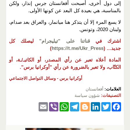
إلى دول أخرى، أصبحت أفغانستان جرس إنذار، ولكن
بالمناسبة، هي بعيدة كل البعد عن كونها الأولى.
لا يسع المرء إلا أن يتذكر هنا ميانمار، والعراق بعد صدام،
ولبنان 2020، وتونس.
اشترك في
قناتنا على "تيليجرام"
ليصلك كل
جديد...
(
https://t.me/Ukr_Press
)
المادة أعلاه تعبر عن رأي المصدر، أو الكاتبـ/ـة، أو
الكتّاب، ولا تعبر بالضرورة عن رأي "أوكرانيا برس".
أوكرانيا برس -
وسائل التواصل الاجتماعي
العلامات:
أفغانستان
التصنيفات:
شؤون سياسة
E
Vi
W
T
Bl
Li
T
F
m
b
h
el
o
n
wi
a
ail
er
at
e
g
k
tt
c