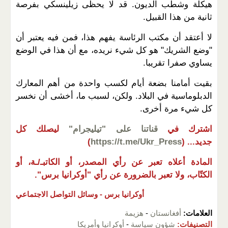
هيكلة وشطب الديون. قد لا يحظى زيلينسكي بفرصة
ثانية من هذا القبيل.
لا أعتقد أن مكتب الرئاسة يفهم هذا، فمن فيه يعتبر أن
"وضع الشريك" هو كل شيء نريده، مع أن هذا في الوضع
يساوي صفرا تقريبا.
بقيت أمامنا بضعة أيام لكسب واحدة من أهم المعارك
الدبلوماسية في البلاد. ولكن، لسبب ما، أخشى أن نخسر
كل شيء مرة أخرى.
اشترك في
قناتنا على "تيليجرام"
ليصلك كل
جديد...
(
https://t.me/Ukr_Press
)
المادة أعلاه تعبر عن رأي المصدر، أو الكاتبـ/ـة، أو
الكتّاب، ولا تعبر بالضرورة عن رأي "أوكرانيا برس".
أوكرانيا برس -
وسائل التواصل الاجتماعي
العلامات:
أفغانستان
-
هزيمة
التصنيفات:
شؤون سياسة
-
أوكرانيا وأمريكا