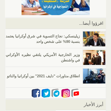
p
m
n
o
p
o
k
اقرؤوا أيضا...
زيلينسكي: نجاح التسوية في شرق أوكرانيا يعتمد
بنسبة 90% على شخص واحد
وزير الخارجية الأمريكي يلتقي نظيره الأوكراني
في واشنطن
انطلاق مناورات "دايف 2021" بين أوكرانيا والناتو
أبرز الأخبار