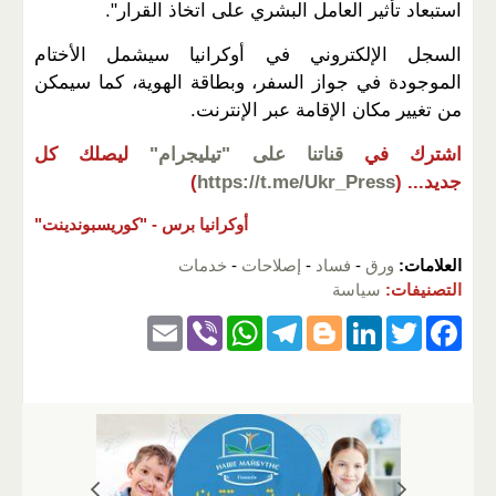
استبعاد تأثير العامل البشري على اتخاذ القرار".
السجل الإلكتروني في أوكرانيا سيشمل الأختام
الموجودة في جواز السفر، وبطاقة الهوية، كما سيمكن
من تغيير مكان الإقامة عبر الإنترنت.
اشترك في
قناتنا على "تيليجرام"
ليصلك كل
جديد...
(
https://t.me/Ukr_Press
)
أوكرانيا برس -
"كوريسبوندينت"
العلامات:
ورق
-
فساد
-
إصلاحات
-
خدمات
التصنيفات:
سياسة
E
Vi
W
T
Bl
Li
T
F
m
b
h
el
o
n
wi
a
ail
er
at
e
g
k
tt
c
s
gr
g
e
er
e
A
a
er
dI
b