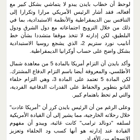
لوحظ أن خطاب بايدن يبدو لا يتماشي بشكل كبير مع
أفعاله، فقد أشار الرئيس الأمريكي مرارا وتكرارا إلى
التنافس بين الديمقراطية والأنظمة الاستبدادية، بما في
ذلك من خلال الترويج اجتماعاته مع دول الشرق ودول
البلطيق، لكن إدارته لا تتخذ موقفا متشددا بشأن خط
أنابيب نورد ستريم 2، الذي يشجع روسيا الاستبدادية
بشكل واضح على حساب أوكرانيا الديمقراطية.
وأكد بايدن أن التزام أمريكا بالمادة 5 من معاهدة شمال
الأطلسي، والمعروفة أيضا باسم التزام الدفاع المشترك.
لكن المادة 5 تعتمد على المادة 3، وهي التزام حلفاء
الناتو بتطوير والحفاظ على القدرات الدفاعية الفردية،
والتي لم تحظ باهتمام كبير.
وعلى الرغم من أن الرئيس بايدن كرر أن "أمريكا عادت"
خلال رحلاته الخارجية، مما يشير إلى أن القيادة الأمريكية
لسلفه "دونالد ترامب" كانت غائبة، ويبدو أن مفهوم
القيادة عند إدارته هو أنها كسب ود الحلفاء وتعزيز
الانسجام بين الأفراد.