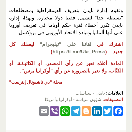
وتقوم إدارة بايدن بتعريف الديمقراطية بمصطلحات
"بسيطة جدا" لتشمل فقط دولا مختارة. وبهذا، إدارة
بايدن تكرر أخطاء فترة حكم أوباما في تعريف أوروبا
على أنها ألمانيا وقيادة الاتحاد الأوروبي في بروكسل.
اشترك في
قناتنا على "تيليجرام"
ليصلك كل
جديد...
(
https://t.me/Ukr_Press
)
المادة أعلاه تعبر عن رأي المصدر، أو الكاتبـ/ـة، أو
الكتّاب، ولا تعبر بالضرورة عن رأي "أوكرانيا برس".
مجلة "ذي ناشيونال إنترست"
العلامات:
بايدن
-
سياسات
التصنيفات:
شؤون سياسة
-
أوكرانيا وأمريكا
E
Vi
W
T
Bl
Li
T
F
m
b
h
el
o
n
wi
a
ail
er
at
e
g
k
tt
c