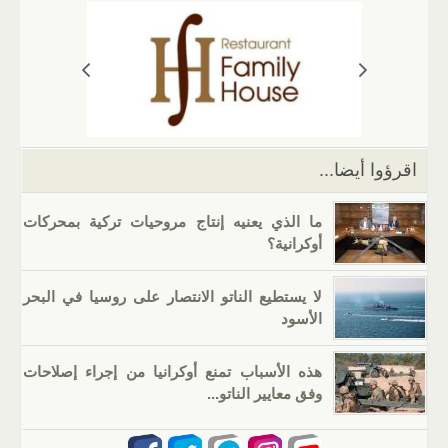
s
gr
g
e
er
e
A
a
er
dI
b
p
m
n
o
p
o
k
اقرؤوا أيضا...
ما الذي يعنيه إنتاج مروحيات تركية بمحركات
أوكرانية؟
لا يستطيع الناتو الانتصار على روسيا في البحر
الأسود
هذه الأسباب تمنع أوكرانيا من إجراء إصلاحات
وفق معايير الناتو...