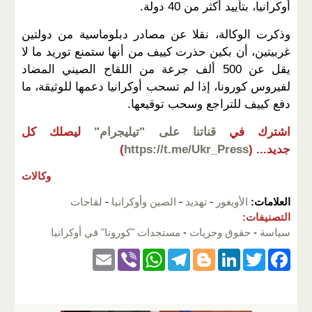
أوكرانيا، بتأييد أكثر من 40 دولة.
وذكرت الوكالة، نقلا عن مصادر دبلوماسية من دولتين
غربيتين، أن بكين حذرت كييف من أنها ستمنع توريد ما لا
يقل عن 500 ألف جرعة من اللقاح الصيني المضاد
لفيروس كورونا، إذا لم تسحب أوكرانيا دعمها للوثيقة، ما
دفع كييف للتراجع وسحب توقيعها.
اشترك في
قناتنا على "تيليجرام"
ليصلك كل
جديد...
(
https://t.me/Ukr_Press
)
وكالات
العلامات:
الأويغور
-
تهديد
-
الصين وأوكرانيا
-
لقاحات
التصنيفات:
سياسة
-
حقوق وحريات
-
مستجدات "كورونا" في أوكرانيا
E
Vi
W
T
Bl
Li
T
F
m
b
h
el
o
n
wi
a
ail
er
at
e
g
k
tt
c