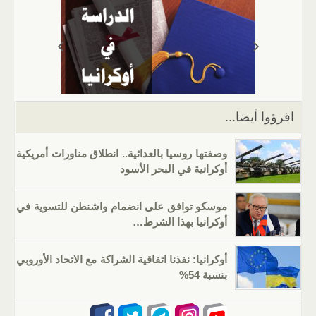
s
gr
g
e
er
e
A
a
er
dI
b
p
m
n
o
p
o
k
اقرؤوا أيضا...
وصفتها روسيا بالعدائية.. انطلاق مناورات أمريكية
أوكرانية في البحر الأسود
موسكو توافق على انضمام واشنطن للتسوية في
أوكرانيا بهذا الشرط…
أوكرانيا: نفذنا اتفاقية الشراكة مع الاتحاد الأوروبي
بنسبة 54%