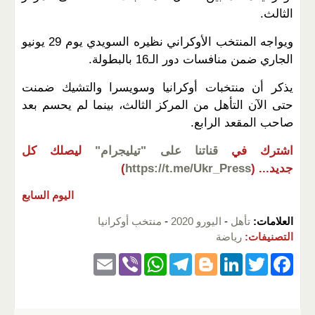
الثالث.
ويواجه المنتخب الأوكراني نظيره السويدي يوم 29 يونيو
الجاري ضمن منافسات دور الـ16 بالبطولة.
يذكر أن منتخبات أوكرانيا وسويسرا والتشيك ضمنت
حتى الآن التأهل من المركز الثالث، بينما لم يحسم بعد
صاحب المقعد الرابع.
اشترك في
قناتنا على "تيليجرام"
ليصلك كل
جديد...
(
https://t.me/Ukr_Press
)
اليوم السابع
العلامات:
تأهل
-
اليورو 2020
-
منتخب أوكرانيا
التصنيفات:
رياضة
E
Vi
W
T
Bl
Li
T
F
m
b
h
el
o
n
wi
a
ail
er
at
e
g
k
tt
c