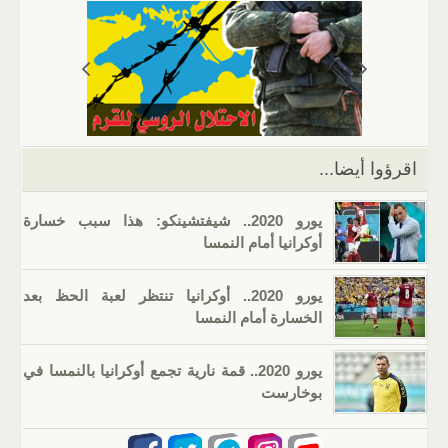
s
gr
g
e
er
e
A
a
er
dI
b
p
m
n
o
p
o
k
اقرؤوا أيضا...
يورو 2020.. شيفتشينكو: هذا سبب خسارة
أوكرانيا أمام النمسا
يورو 2020.. أوكرانيا تنتظر لعبة الحظ بعد
الخسارة أمام النمسا
يورو 2020.. قمة نارية تجمع أوكرانيا بالنمسا في
بوخارست