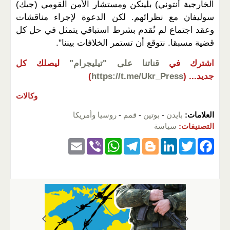
الخارجية أنتوني) بلينكن ومستشار الأمن القومي (جيك)
سوليفان مع نظرائهم. لكن الدعوة لإجراء مناقشات
وعقد اجتماع لم تُقدم بشرط استباقي يتمثل في حل كل
قضية مسبقا. نتوقع أن تستمر الخلافات بيننا".
اشترك في
قناتنا على "تيليجرام"
ليصلك كل
جديد...
(
https://t.me/Ukr_Press
)
وكالات
العلامات:
بايدن
-
بوتين
-
قمم
-
روسيا وأمريكا
التصنيفات:
سياسة
E
Vi
W
T
Bl
Li
T
F
m
b
h
el
o
n
wi
a
ail
er
at
e
g
k
tt
c
s
gr
g
e
er
e
A
a
er
dI
b
p
m
n
o