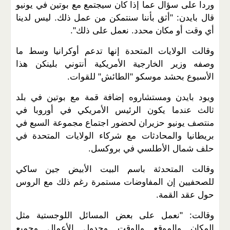
وردا على سؤال عما إذا كان سيجتمع مع بوتين في يونيو
قال بايدن: "أثق بأننا سنتمكن من عمل ذلك. ليس لدينا
أي وقت أو مكان محدد. نعمل على ذلك".
وقالت الولايات المتحدة إنها تدعم أوكرانيا وسط ما
وصفه وزير الخارجية الأمريكية أنتوني بلينكن هذا
الأسبوع بحشد موسكو "الطائش" للقوات.
ويود بايدن ومستشاروه إضافة قمة مع بوتين في بلد
ثالث عندما يكون الرئيس الأمريكي في أوروبا في
منتصف يونيو حزيران لحضور اجتماع مجموعة السبع في
بريطانيا والمحادثات مع شركاء الولايات المتحدة في
حلف شمال الأطلسي في بروكسل.
وقالت المتحدثة باسم البيت الأبيض جين ساكي
للصحفيين إن المفاوضات مستمرة رغم ذلك مع الروس
حول عقد القمة.
وقالت: "نعمل على بعض المسائل اللوجستية مثل
المكان والموقع والوقت وجدول الأعمال وجميع