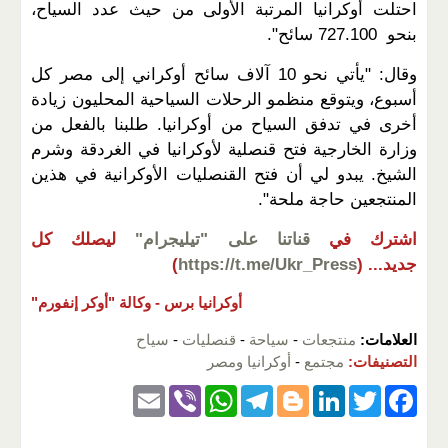
احتلت أوكرانيا المرتبة الأولى من حيث عدد السياح،
بنحو 727.100 سائح".
وقال: "يأتي نحو 10 آلاف سائح أوكراني إلى مصر كل
أسبوع، ويتوقع منظمو الرحلات السياحية المحليون زيادة
أخرى في تدفق السياح من أوكرانيا. طلبنا بالفعل من
وزارة الخارجية فتح قنصلية لأوكرانيا في الغردقة وشرم
الشيخ. يبدو لي أن فتح القنصليات الأوكرانية في هذين
المنتجعين حاجة ملحة".
اشترك في
قناتنا على "تيليجرام"
ليصلك كل
جديد...
(
https://t.me/Ukr_Press
)
أوكرانيا برس -
وكالة "أوكر إنفورم"
العلامات:
منتجعات
-
سياحة
-
قنصليات
-
سياح
التصنيفات:
مجتمع
-
أوكرانيا ومصر
E
Vi
W
T
Bl
Li
T
F
m
b
h
el
o
n
wi
a