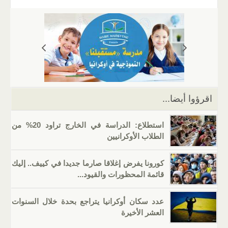
ail
er
at
e
g
k
tt
c
s
gr
g
e
er
e
A
a
er
dI
b
p
m
n
o
p
o
k
اقرؤوا أيضا...
استطلاع: الدراسة في الخارج تراود 20% من
الطلاب الأوكرانيين
كورونا يفرض إغلاقا صارما جديدا في كييف.. إليك
قائمة المحظورات والقيود...
عدد سكان أوكرانيا يتراجع بحدة خلال السنوات
العشر الأخيرة