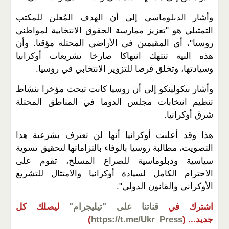
وأشار الدبلوماسي إلى أن الهدف المُعلن للمكتب
التمثيلي هو "تعزيز ممارسة الحقوق الانتخابية لمواطني
روسيا"، أي المقيمين في الأراضي المحتلة مؤقتا. وأن
هذه النية تنتهك انتهاكا صارخا تشريعات أوكرانيا
وسيادتها، وتخلق فرصا للتزوير الانتخابي في روسيا.
وأشار نيكولينكو إلى أن روسيا كانت تبحث مؤخرا بنشاط
تنظيم انتخابات مجلس الدوما في المناطق المحتلة
شرق أوكرانيا.
هذا وقد أعلنت أوكرانيا أنها لن تعترف بشرعية هذا
التصويت، مطالبة روسيا بالوفاء بالتزاماتها لتحقيق تسوية
سياسية ودبلوماسية للصراع المسلح، تقوم على
الاحترام الكامل لسيادة أوكرانيا والامتثال للتشريع
الأوكراني والقانون الدولي".
اشترك في
قناتنا على "تيليجرام"
ليصلك كل
جديد...
(
https://t.me/Ukr_Press
)