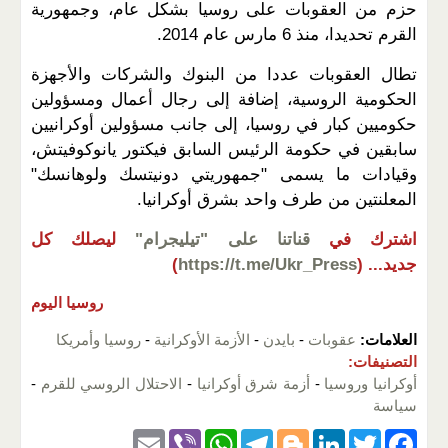
حزم من العقوبات على روسيا بشكل عام، وجمهورية
القرم تحديدا، منذ 6 مارس عام 2014.
تطال العقوبات عددا من البنوك والشركات والأجهزة
الحكومية الروسية، إضافة إلى رجال أعمال ومسؤولين
حكوميين كبار في روسيا، إلى جانب مسؤولين أوكرانيين
سابقين في حكومة الرئيس السابق فيكتور يانوكوفيتش،
وقيادات ما يسمى "جمهوريتي دونيتسك ولوهانسك"
المعلنتين من طرف واحد بشرق أوكرانيا.
اشترك في
قناتنا على "تيليجرام"
ليصلك كل
جديد...
(
https://t.me/Ukr_Press
)
روسيا اليوم
العلامات:
عقوبات
-
بايدن
-
الأزمة الأوكرانية
-
روسيا وأمريكا
التصنيفات:
أوكرانيا وروسيا
-
أزمة شرق أوكرانيا
-
الاحتلال الروسي للقرم
-
سياسة
E
Vi
W
T
Bl
Li
T
F