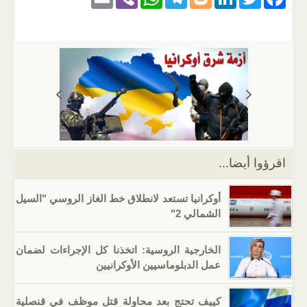
m
b
h
el
o
n
wi
a
ail
er
at
e
g
k
tt
c
s
gr
g
e
er
e
A
a
er
dI
b
p
m
n
o
p
o
k
اقرؤوا أيضا...
أوكرانيا تستعد لانطلاق خط الغاز الروسي "السيل
الشمالي 2"
الخارجية الروسية: اتخذنا كل الإجراءات لضمان
عمل الدبلوماسيين الأوكرانيين
كييف تحتج بعد محاولة قتل موظف في قنصلية