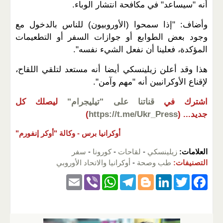
أنه "سيساعد" في مكافحة انتشار الوباء.
وأضاف: "إذا سمحوا (الأوروبيون) للناس بالدخول مع
وجود بعض الطوابع أو جوازات السفر أو التطعيمات
المؤكدة، فعلينا أن نفعل الشيء نفسه".
هذا وقد أعلن زيلينسكي أيضا أنه مستعد لتلقي اللقاح،
لإقناع الأوكرانيين أنه "مهم وآمن".
اشترك في
قناتنا على "تيليجرام"
ليصلك كل
جديد...
(
https://t.me/Ukr_Press
)
أوكرانيا برس -
وكالة "أوكر إنفورم"
العلامات:
زيلينسكي
-
لقاحات
-
كورونا
-
سفر
التصنيفات:
طب وصحة
-
أوكرانيا والاتحاد الأوروبي
E
Vi
W
T
Bl
Li
T
F
m
b
h
el
o
n
wi
a
ail
er
at
e
g
k
tt
c