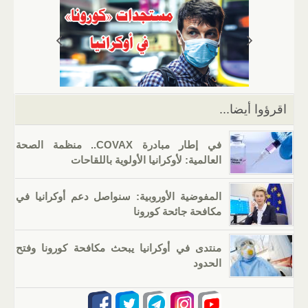
s
gr
g
e
er
e
A
a
er
dI
b
p
m
n
o
p
o
k
اقرؤوا أيضا...
في إطار مبادرة COVAX.. منظمة الصحة
العالمية: لأوكرانيا الأولوية باللقاحات
المفوضية الأوروبية: سنواصل دعم أوكرانيا في
مكافحة جائحة كورونا
منتدى في أوكرانيا يبحث مكافحة كورونا وفتح
الحدود