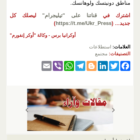
مناطق دونيتسك ولوهانسك.
اشترك في
قناتنا على "تيليجرام"
ليصلك كل
جديد...
(
https://t.me/Ukr_Press
)
أوكرانيا برس -
وكالة "أوكر إنفورم"
العلامات:
استطلاعات
التصنيفات:
مجتمع
E
Vi
W
T
Bl
Li
T
F
m
b
h
el
o
n
wi
a
ail
er
at
e
g
k
tt
c
s
gr
g
e
er
e
A
a
er
dI
b
p
m
n
o
p
o
k