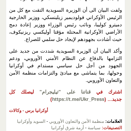
ولفت البيان الى أن الوزيرة السويدية التقت مع كل من
الرئيس الأوكراني فولوديمير زيلينسكي، ووزير الخارجية
دميترو كوليبا، ونائب رئيس الوزراء ووزير إعادة دمج
الأراضي الأوكرانية المحتلة مؤقتا أوليكسي ريزنيكوف،
حيث أشادت بجهودهم لإيجاد حل سلمي للصراع.
وأكد البيان أن الوزيرة السويدية شددت من جديد على
التزامها بالدفاع عن النظام الأمني الأوروبي، ودعم
الجهود من أجل حل سياسي مستدام في أوكرانيا
وحولها، بما يتماشى مع مبادئ والتزامات منظمة الأمن
والتعاون الأوروبي.
اشترك في
قناتنا على "تيليجرام"
ليصلك كل
جديد...
(
https://t.me/Ukr_Press
)
أوكرانيا برس -
وكالات
العلامات:
منظمة الأمن والتعاون الأوروبي
-
السويد وأوكرانيا
التصنيفات:
سياسة
-
أزمة شرق أوكرانيا