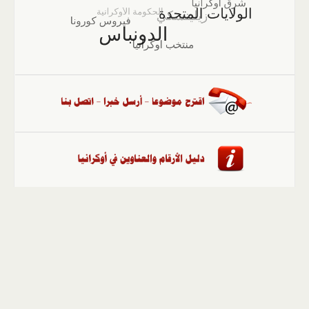
الصفحة الرئيسية
::
أخبار
::
مقالات وآراء
::
الوسائط
المتعددة
::
تغطيات
::
ملفات
إلى الأعلى
حقوق النشر محفوظة لوكالة "أوكرانيا برس" 2010-2022