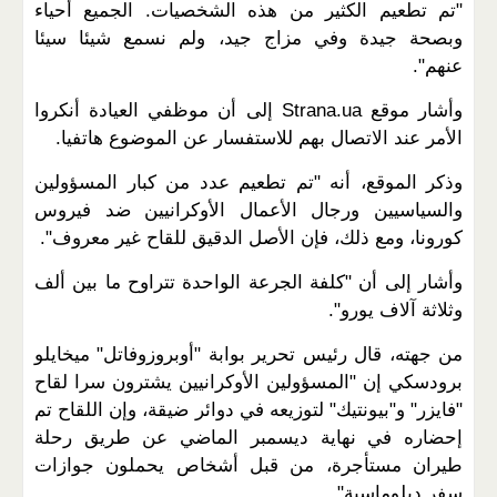
"تم تطعيم الكثير من هذه الشخصيات. الجميع أحياء
وبصحة جيدة وفي مزاج جيد، ولم نسمع شيئا سيئا
عنهم".
وأشار موقع Strana.ua إلى أن موظفي العيادة أنكروا
الأمر عند الاتصال بهم للاستفسار عن الموضوع هاتفيا.
وذكر الموقع، أنه "تم تطعيم عدد من كبار المسؤولين
والسياسيين ورجال الأعمال الأوكرانيين ضد فيروس
كورونا، ومع ذلك، فإن الأصل الدقيق للقاح غير معروف".
وأشار إلى أن "كلفة الجرعة الواحدة تتراوح ما بين ألف
وثلاثة آلاف يورو".
من جهته، قال رئيس تحرير بوابة "أوبروزوفاتل" ميخايلو
برودسكي إن "المسؤولين الأوكرانيين يشترون سرا لقاح
"فايزر" و"بيونتيك" لتوزيعه في دوائر ضيقة، وإن اللقاح تم
إحضاره في نهاية ديسمبر الماضي عن طريق رحلة
طيران مستأجرة، من قبل أشخاص يحملون جوازات
سفر دبلوماسية".