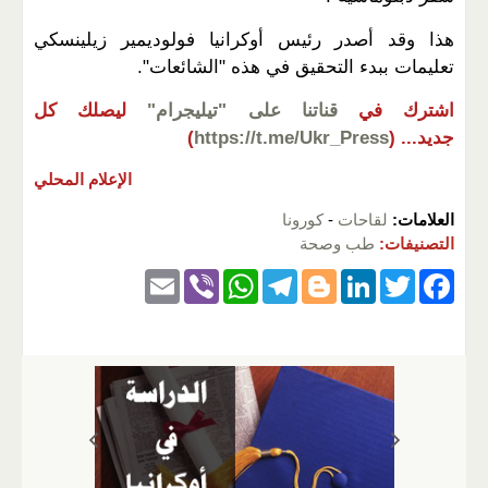
هذا وقد أصدر رئيس أوكرانيا فولوديمير زيلينسكي
تعليمات ببدء التحقيق في هذه "الشائعات".
اشترك في
قناتنا على "تيليجرام"
ليصلك كل
جديد...
(
https://t.me/Ukr_Press
)
الإعلام المحلي
العلامات:
لقاحات
-
كورونا
التصنيفات:
طب وصحة
E
Vi
W
T
Bl
Li
T
F
m
b
h
el
o
n
wi
a
ail
er
at
e
g
k
tt
c
s
gr
g
e
er
e
A
a
er
dI
b
p
m
n
o