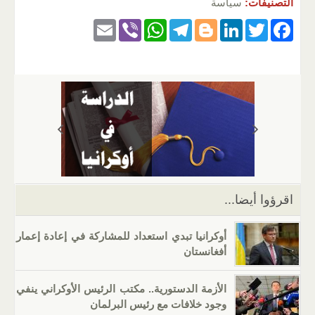
التصنيفات:
سياسة
E
Vi
W
T
Bl
Li
T
F
m
b
h
el
o
n
wi
a
ail
er
at
e
g
k
tt
c
s
gr
g
e
er
e
A
a
er
dI
b
p
m
n
o
p
o
k
اقرؤوا أيضا...
أوكرانيا تبدي استعداد للمشاركة في إعادة إعمار
أفغانستان
الأزمة الدستورية.. مكتب الرئيس الأوكراني ينفي
وجود خلافات مع رئيس البرلمان