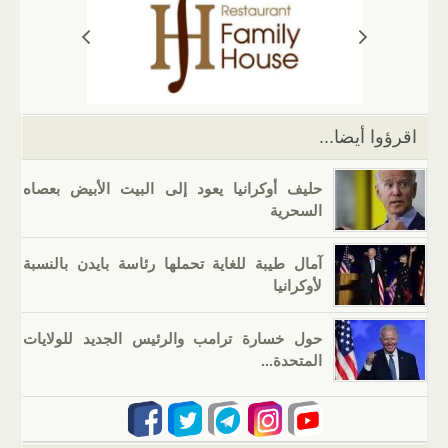
A
a
er
dI
b
p
m
n
o
p
o
k
اقرؤوا أيضا...
حليف أوكرانيا يعود إلى البيت الأبيض بعصاه
السحرية
آمال طيبة للغاية تحملها رئاسة بايدن بالنسبة
لأوكرانيا
حول خسارة ترامب والرئيس الجديد للولايات
المتحدة...