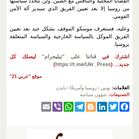
القضايا المحلية والتنافس مع الصين. ولن تتحدد سياستها
من روسيا إلا بعد تعيين الفريق الذي سيدير آلة الأمن
القومي.
وعليه، فستعرف موسكو الموقف بشكل جيد بعد تعيين
الفريق الموكل بالسياسة الخارجية والسياسة المتعلقة
بروسيا.
اشترك في
قناتنا على "تيليجرام"
ليصلك كل
جديد...
(
https://t.me/Ukr_Press
)
موقع "عربي 21"
العلامات:
بوتين
-
روسيا وأمريكا
-
بايدن
التصنيفات:
شؤون سياسة
E
Vi
W
T
Bl
Li
T
F
m
b
h
el
o
n
wi
a
ail
er
at
e
g
k
tt
c
s
gr
g
e
er
e