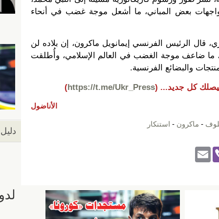
واجهات بعض المباني، ما أشعل موجة غضب في أنحاء
الجاري، قال الرئيس الفرنسي إيمانويل ماكرون، إن بلاده لن
"، ما ضاعف موجة الغضب في العالم الإسلامي، وأُطلقت
تجات والبضائع الفرنسية.
يصلك كل جديد...
(
https://t.me/Ukr_Press
)
الأناضول
يلوف
-
ماكرون
-
استنكار
دليل 
E
Vi
m
b
ail
er