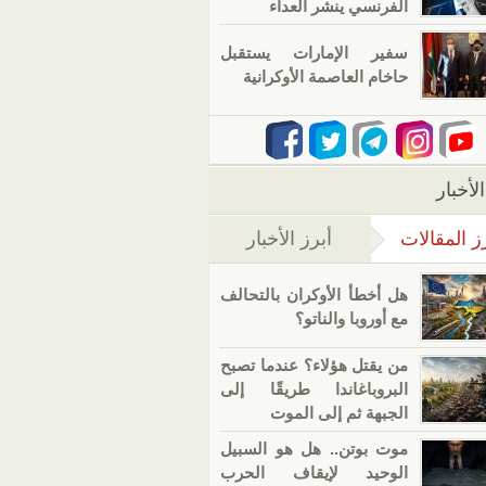
الفرنسي ينشر العداء
سفير الإمارات يستقبل
حاخام العاصمة الأوكرانية
لأخبار
ز المقالات
أبرز الأخبار
(علامة التبويب النشطة)
هل أخطأ الأوكران بالتحالف
مع أوروبا والناتو؟
من يقتل هؤلاء؟ عندما تصبح
البروباغاندا طريقًا إلى
الجبهة ثم إلى الموت
موت بوتن.. هل هو السبيل
الوحيد لإيقاف الحرب