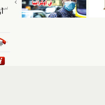
ئيسية
::
أخبار
::
مقالات وآراء
::
الوسائط المتعددة
::
تغطيات
إلى الأعلى
حقوق النشر محفوظة لوكالة "أوكرانيا برس" 2010-2022