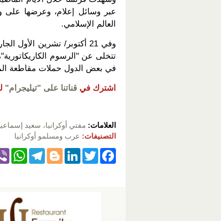
عبر وسائل إعلام، وعرضها على 
العالم الإسلامي.
وفي 21 أكتوبر/ تشرين الأول 
تتخلى عن "الرسوم الكاريكاتورية
في بعض الدول حملات مقاطعة المن
اشترك في
قناتنا على "تيليجرام"
ل
العلامات:
مفتي أوكرانيا، سعيد إسماع
التصنيفات:
عرب ومسلمو أوكرانيا
W
T
Bl
Li
T
F
h
el
o
n
wi
a
at
e
g
k
tt
c
s
gr
g
e
er
e
A
a
er
dI
b