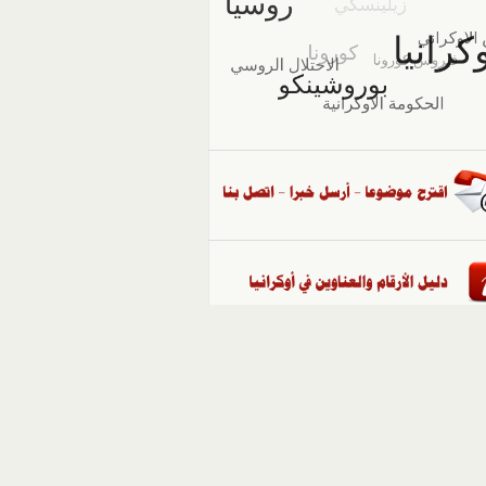
::
ملفات