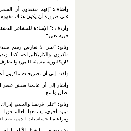
وأضاف: "إنهم يعتقدون أن السخري
على ضرورة أن يكون هناك مفهوم وا
وأردف :" الإساءة للمشاعر الديني
حرية تعبير".
وتابع: "نحن لا نعارض رسم سيدن
ماكرون والكاريكاتيرات، كما 
كاريكاتورية مسيئة للنبي) والتطرف
ولفت إلى أن تصريحات ماكرون أغض
وأشار إلى أن عالمنا يعيش عصر ال
نطاق واسع.
وتابع: "على فرنسا والجميع إدراك
دينية أخرى، يسمعها العالم فورا، 
ومراعاة الحساسيات الدينية عند الإ
وشهدت فرنسا خلال الأيام الماضية