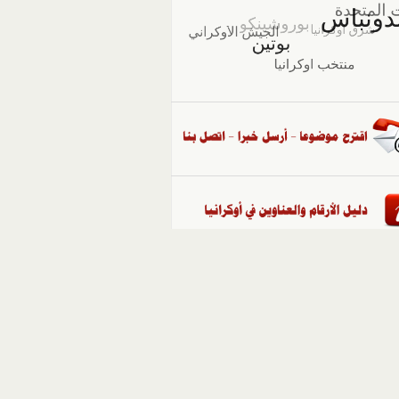
::
ملفات