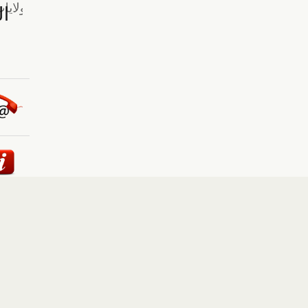
ئيسية
::
أخبار
::
مقالات وآراء
::
الوسائط المتعددة
::
تغطيات
إلى الأعلى
حقوق النشر محفوظة لوكالة "أوكرانيا برس" 2010-2022