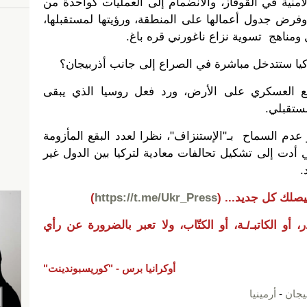
نية ​​في القوقاز، والانضمام إلى العمليات كواحدة من
وفرض جدول أعمالها على المنطقة، ورؤيتها لمستقبلها،
 ومناهج تسوية نزاع ناغورني قره باغ.
 تركيا ستتدخل مباشرة في الصراع إلى جانب أذربيجان؟
 العسكري على الأرض، ورد فعل روسيا الذي يبقى
مستقبلي.
 عدم السماح بـ"الإستنزاف"، نظرا لعدد البقع المأزومة
تي أدت إلى تشكيل تحالفات معادية لتركيا بين الدول غير
.
يصلك كل جديد...
(
https://t.me/Ukr_Press
)
 أو الكاتبـ/ـة، أو الكتّاب، ولا تعبر بالضرورة عن رأي
أوكرانيا برس -
"كوريسبوندينت"
يجان
-
أرمينيا