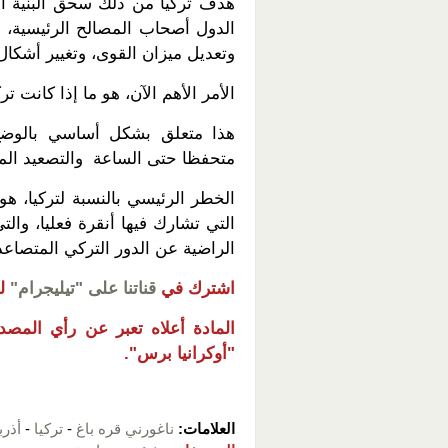
هدف تركيا من ذلك سحق البنية الأم
الدول أصحاب المصالح الرئيسية، 
وتعديل ميزان القوى، وتغيير أشكال
الأمر الأهم الآن، هو ما إذا كانت
هذا متعلق بشكل أساسي بالوضع
متحفظا حتى الساعة والتصعيد ال
الخطر الرئيسي بالنسبة لتركيا، هو
التي تشارك فيها أنقرة فعليا، وال
الراضية عن الدور التركي المتصاعد
اشترك في
قناتنا على "تيليجرام"
ل
المادة أعلاه تعبر عن رأي المصدر،
"أوكرانيا برس".
العلامات:
ناغورني قره باغ
-
تركيا
-
أذرب