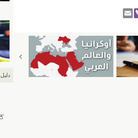
E
Vi
m
b
ail
er
دليل 