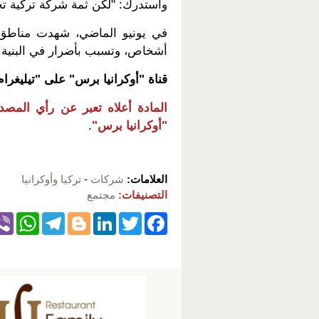
واستدرك: "لكن ثمة شركة تركية تحب
أشخاص، وتسبب بأضرار في البنية ال
قناة "أوكرانيا برس" على "تيليغرا
المادة أعلاه تعبر عن رأي المصدر،
"أوكرانيا برس".
العلامات:
شركات
-
تركيا وأوكرانيا
التصنيفات:
مجتمع
W
T
Bl
Li
T
F
h
el
o
n
wi
a
at
e
g
k
tt
c
s
gr
g
e
er
e
A
a
er
dI
b