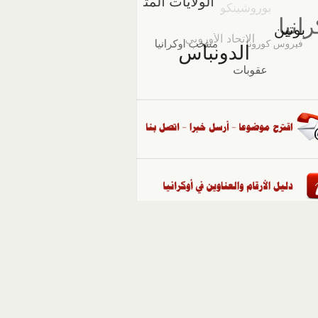
::
ملفات