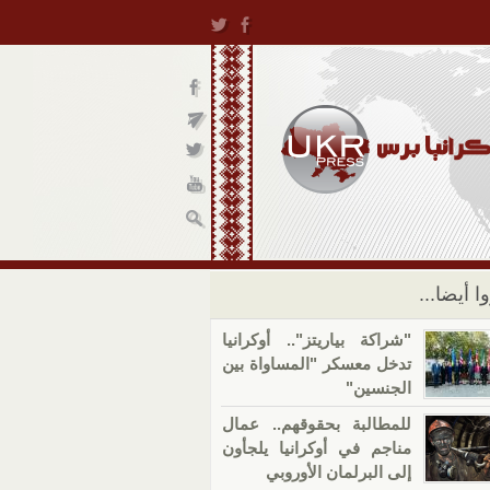
ا أيضا...
"شراكة بياريتز".. أوكرانيا
تدخل معسكر "المساواة بين
الجنسين"
للمطالبة بحقوقهم.. عمال
مناجم في أوكرانيا يلجأون
إلى البرلمان الأوروبي