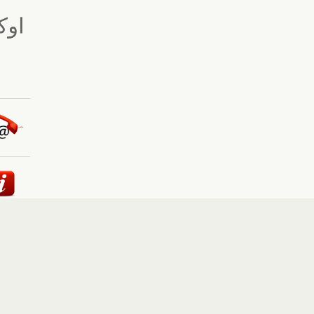
ئيسية
::
أخبار
::
مقالات وآراء
::
الوسائط المتعددة
::
تغطيات
إلى الأعلى
حقوق النشر محفوظة لوكالة "أوكرانيا برس" 2010-2022