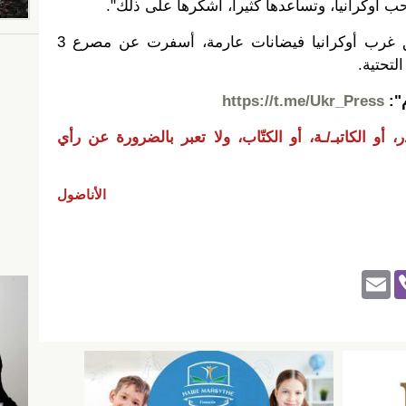
 أوكرانيا، وتساعدها كثيرا، أشكرها على ذلك".
في يونيو الماضي، شهدت مناطق غرب أوكرانيا فيضانات عارمة، أسفرت عن مصرع 3
تحتية.
م":
https://t.me/Ukr_Press
 أو الكاتبـ/ـة، أو الكتّاب، ولا تعبر بالضرورة عن رأي
الأناضول
E
Vi
m
b
ail
er