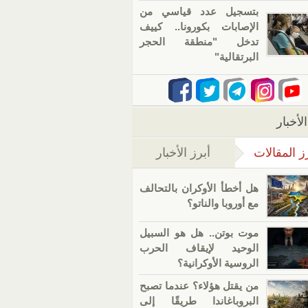
بتسجيل عدد قياسي من
الإصابات بكورونا.. كييف
تدخل "منطقة الحجر
البرتقالية"
لأخبار
ز المقالات
أبرز الأخبار
(علامة التبويب النشطة)
هل أخطأ الأوكران بالتحالف
مع أوروبا والناتو؟
موت بوتن.. هل هو السبيل
الوحيد لإيقاف الحرب
الروسية الأوكرانية؟
من يقتل هؤلاء؟ عندما تصبح
البروباغاندا طريقًا إلى