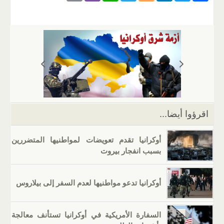
m
b
h
el
o
n
wi
a
ail
er
at
e
g
k
tt
c
s
gr
g
e
er
e
A
a
er
dI
b
p
m
n
o
p
o
k
اقرؤوا أيضا...
أوكرانيا تقدم تعويضات لمواطنيها المتضررين
بسبب انفجار بيروت
أوكرانيا تدعو مواطنيها لعدم السفر إلى بيلاروس
السفارة الأمريكية في أوكرانيا تستأنف معالجة