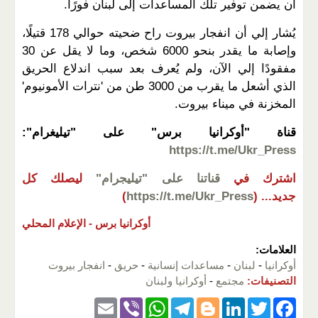
أن يضمن توفير تلك المساعدات إلى لبنان فورًا.
يُشار إلي أن انفجار بيروت راح ضحيته حوالي 178 قتيلًا،
وإصابة ما يقدر بنحو 6000 شخص، وما لا يقل عن 30
مفقودًا إلي الآن، ولم يُعرف بعد سبب اندلاع الحريق
الذي أشعل ما يقرب من 3000 طن من 'نترات الأمونيوم'
المخزنة في ميناء بيروت.
قناة "أوكرانيا برس" على "تيليغرام":
https://t.me/Ukr_Press
اشترك في
قناتنا على "تيليجرام"
ليصلك كل
جديد...
(
https://t.me/Ukr_Press
)
أوكرانيا برس -
الإعلام المحلي
العلامات:
أوكرانيا
-
لبنان
-
مساعدات إنسانية
-
حريق
-
انفجار بيروت
التصنيفات:
مجتمع
-
أوكرانيا ولبنان
E
Vi
W
T
Bl
Li
T
F