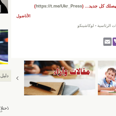
يصلك كل جديد...
(
https://t.me/Ukr_Press
)
الأناضول
ات الرئاسية
-
لوكاشينكو
E
Vi
m
b
ail
er
دليل 