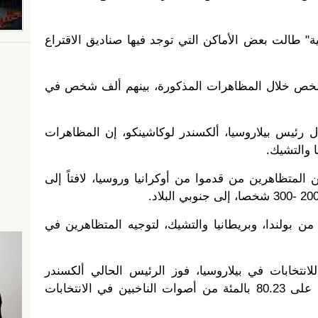
ة" طالت بعض الأماكن التي توجد فيها صناديق الاقتراع
توقيف قرابة 3 آلاف شخص خلال المظاهرات المذكورة، بينهم ألف شخص في
 رئيس بيلاروسيا، ألكسندر لوكاشينكو، إن المظاهرات
ا والتشيك.
المتظاهرين من قدموا من أوكرانيا وروسيا، لافتاً إلى
من بولندا، وبريطانيا والتشيك، لتوجيه المتظاهرين في
للانتخابات في بيلاروسيا، فوز الرئيس الحالي ألكسندر
لوكاشينكو، بولاية جديدة، بحصوله على 80.23 بالمئة من أصوات الناخبين في الانتخابات