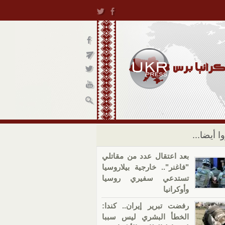
ا أيضا...
بعد اعتقال عدد من مقاتلي
"فاغنر".. خارجية بيلاروسيا
تستدعي سفيري روسيا
وأوكرانيا
رفضت تبرير إيران.. كندا:
الخطأ البشري ليس سببا