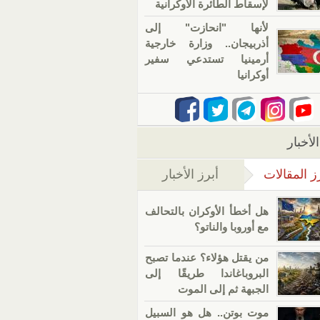
لإسقاط الطائرة الأوكرانية
لأنها "انحازت" إلى
أذربيجان.. وزارة خارجية
أرمينيا تستدعي سفير
أوكرانيا
لأخبار
ز المقالات
أبرز الأخبار
(علامة التبويب النشطة)
هل أخطأ الأوكران بالتحالف
مع أوروبا والناتو؟
من يقتل هؤلاء؟ عندما تصبح
البروباغاندا طريقًا إلى
الجبهة ثم إلى الموت
موت بوتن.. هل هو السبيل