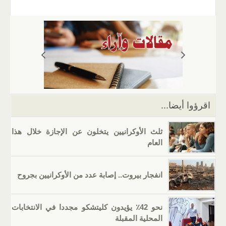
ail
er
at
e
g
k
tt
c
s
gr
g
e
er
e
A
a
er
dI
b
p
m
n
o
p
o
k
اقرؤوا أيضا...
ثلث الأوكرانيين يتخلون عن الإجازة خلال هذا
العام
انفجار بيروت.. إصابة عدد من الأوكرانيين بجروح
نحو 42٪ يؤيدون كليتشكو مجددا في الانتخابات
المحلية المقبلة