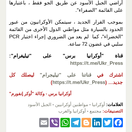
أراضي الجبل الأسود عن طريق الجو فقط ، باعتبارها
على القائمة "الصفراء".
بموجب القرار الجديد ، سيتمكن الأوكرانيون من عبور
الحدود بالسيارة مثل مواطني الدول الأخرى من القائمة
"الخضراء"، كما لم يعد من الضروري إجراء اختبار PCR
سلبي في غضون 72 ساعة.
قناة "أوكرانيا برس" على "تيليغرام":
https://t.me/Ukr_Press
اشترك في
قناتنا على "تيليجرام"
ليصلك كل
جديد...
(
https://t.me/Ukr_Press
)
أوكرانيا برس -
وكالة "أوكر إنفورم"
العلامات:
أوكرانيا
-
مواطنين أوكرانيين
-
الجبل الأسود
التصنيفات:
مجتمع
-
أوكرانيا والغرب
E
Vi
W
T
Bl
Li
T
F
m
b
h
el
o
n
wi
a