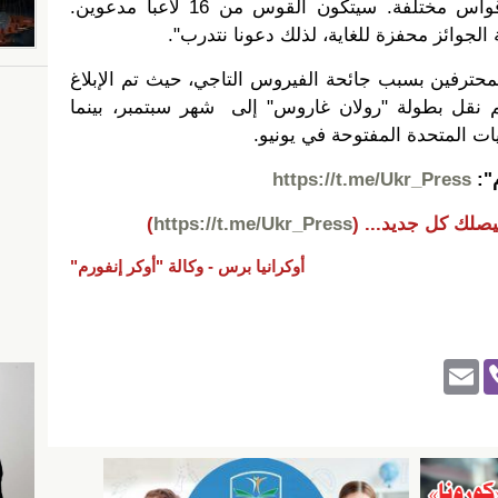
سيكون لكل من ATP و WTA أقواس مختلفة. سيتكون القوس من 16 لاعبا مدعوين.
لجوائز محفزة للغاية، لذلك دعونا نتدرب".
محترفين بسبب جائحة الفيروس التاجي، حيث تم الإبلاغ
م نقل بطولة "رولان غاروس" إلى شهر سبتمبر، بينما
ات المتحدة المفتوحة في يونيو.
م":
https://t.me/Ukr_Press
يصلك كل جديد...
(
https://t.me/Ukr_Press
)
أوكرانيا برس -
وكالة "أوكر إنفورم"
E
Vi
m
b
ail
er