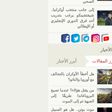
الصحي
إلى جانب منتخب أوكرانيا..
شيفتشينكو يرغب بتدريب
أحد فرق الدوري الإنجليزي
أو الإيطالي
لأخبار
ز المقالات
أبرز الأخبار
(علامة التبويب النشطة)
هل أخطأ الأوكران بالتحالف
مع أوروبا والناتو؟
من يقتل هؤلاء؟ عندما تصبح
البروباغاندا طريقًا إلى
الجبهة ثم إلى الموت
موت بوتن.. هل هو السبيل