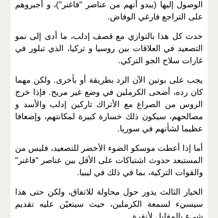
الوصول إليها (يبدو أنهم من عناصر "فاغنر")، و أجبروهم
على التراجع فارغي الوفاض.
حدث كل هذا بالتوازي مع قصف إدلب، ما أدى إلى نمو
التصعيد في العلاقات بين روسيا و تركيا، الذي تبلور في
غارات سلاح الجو التركي.
يجب على بوتين الآن الرد بطريقة أو بأخرى. ولكن مهما
كان رده، أضحى الكرملين في وضع غير مريح. فإذا خرج
الروس من الصراع مع الأتراك تاركين إدلب والأسد و
مصالحهم، سيكون ذلك خسارة كبيرة لمكانتهم، وإضعافا
عظيما لشأنهم في سوريا.
أما إذا أعطت موسكو الضوء الأخضر للتصعيد، فليس من
المستبعد حدوث اشتباكات على الأقل بين عناصر "فاغنر"
والقوات التركية، بما في ذلك في ليبيا.
الخيار الثالث يدور حول محاولة للاتفاق، ولكن حتى هذا
سيسيء لسمعة الكرملين، حيث سيتعيّن عليه تقديم
شيء بالمقابل لأنقرة.