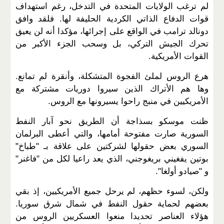
لم ترغب الولايات المتحدة في التدخل، رغم استهداف
قوات الدفاع الذاتي الكردية الحليفة لها. فلقد وافق
دونالد ترامب في الواقع على إجرائها، مؤكدا أنه لن يعيق
تحرك الجيش التركي، بل وسحب الجزء الأكبر من
القوات الأمريكية.
هرع الروس لملئ الفجوة المتشكلة، وأنقرة لم تمانع.
وها هم الأتراك الذين سيروا دوريات مشتركة مع
الأمريكيين في منبج راحوا يسيرونها مع الروس.
ظنت موسكو بسذاجة أن الطريق نحو آبار النفط
السورية صارت مفتوحة أمامها، والتي أعطى البرلمان
السوري بعض حقولها لشركتين على علاقة بـ "طباخ"
بوتين يفغيني بريغوجني، الذي يعد راعيا لكل من "فاغنر"
و "صيادو أولغا".
ولكن، لسوء حظهم، لم يرحل جميع الأمريكيين، إذ بقي
بعضهم لحماية حقول النفط في شمال شرق سوريا.
هؤلاء العناصر تحديدا منعوا العسكريين الروس من