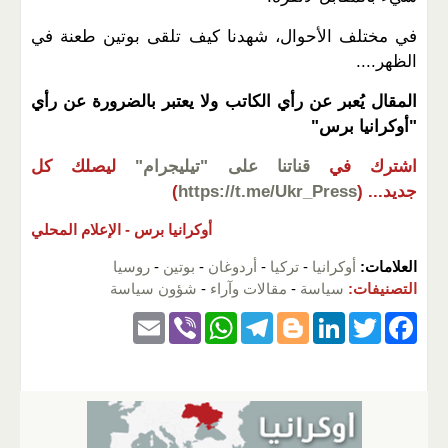
في مختلف الأحوال، شهدنا كيف تلقى بوتين طعنة في
الظهر....
المقال يُعبر عن رأي الكاتب ولا يعتبر بالضرورة عن رأي
"أوكرانيا برس"
اشترك في
قناتنا على "تيليجرام"
ليصلك كل
جديد...
(
https://t.me/Ukr_Press
)
أوكرانيا برس -
الإعلام المحلي
العلامات:
أوكرانيا
-
تركيا
-
أردوغان
-
بوتين
-
روسيا
التصنيفات:
سياسة
-
مقالات وآراء
-
شؤون سياسة
E
Vi
W
T
Bl
Li
T
F
m
b
h
el
o
n
wi
a
ail
er
at
e
g
k
tt
c
s
gr
g
e
er
e