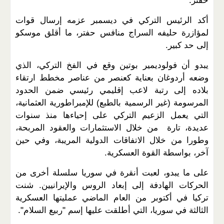
حفتر.
أكد الرئيس التركي في ديسمبر عزمه إرسال قوات
لمؤازرة حليفه السراج منافس حفتر، ما أقلق موسكو
إلى حد كبير.
يبدو أن فولوديمير بوتين وقع في الفخ التركي، الذي
وضعه أردوغان بعناية كعنصر من عناصر مخطط ارتقاء
بلاده إلى رتبة لاعب إقليمي رئيسي ضمن الحدود
المرسومة (غير الرسمية بالطبع) للإمبراطورية العثمانية،
التي يعمل الزعيم التركي على إحياءها منذ سنوات
عديدة، تارة من خلال الاستثمارات والعقود المربحة،
وطورا من خلال الاتفاقات الدولية المريبة، وفي حين
آخر، بواسطة القوة العسكرية.
على ما يبدو، لعبت أنقرة في سوريا سلسلة أخرى من
الحركات الهادفة إلى إبعاد الروس والإيرانيين. شنت
تركيا في أكتوبر من العام الماضي عمليتها العسكرية
الثالثة في سوريا، التي أطلقت عليها إسم "ربيع السلام".