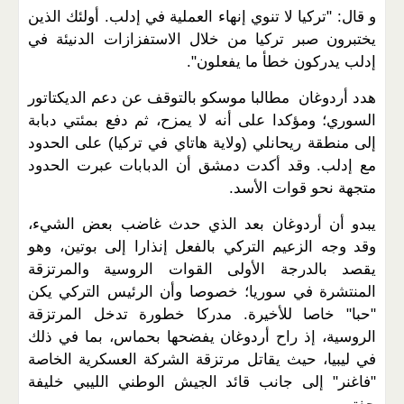
و قال: "تركيا لا تنوي إنهاء العملية في إدلب. أولئك الذين
يختبرون صبر تركيا من خلال الاستفزازات الدنيئة في
إدلب يدركون خطأ ما يفعلون".
هدد أردوغان مطالبا موسكو بالتوقف عن دعم الديكتاتور
السوري؛ ومؤكدا على أنه لا يمزح، ثم دفع بمئتي دبابة
إلى منطقة ريحانلي (ولاية هاتاي في تركيا) على الحدود
مع إدلب. وقد أكدت دمشق أن الدبابات عبرت الحدود
متجهة نحو قوات الأسد.
يبدو أن أردوغان بعد الذي حدث غاضب بعض الشيء،
وقد وجه الزعيم التركي بالفعل إنذارا إلى بوتين، وهو
يقصد بالدرجة الأولى القوات الروسية والمرتزقة
المنتشرة في سوريا؛ خصوصا وأن الرئيس التركي يكن
"حبا" خاصا للأخيرة. مدركا خطورة تدخل المرتزقة
الروسية، إذ راح أردوغان يفضحها بحماس، بما في ذلك
في ليبيا، حيث يقاتل مرتزقة الشركة العسكرية الخاصة
"فاغنر" إلى جانب قائد الجيش الوطني الليبي خليفة