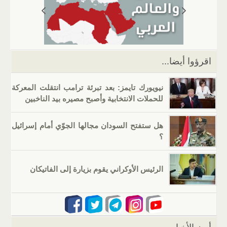
A
a
er
dI
b
p
m
n
o
p
o
k
اقرؤوا أيضا...
نيويورك تايمز: بعد تبرئة ترامب انتقلت المعركة
للحملات الانتخابية وأصبح مصيره بيد الناخبين
هل ستفتح السودان مجالها الجوّي أمام إسرائيل
؟
الرئيس الأوكراني يقوم بزيارة إلى الفاتيكان