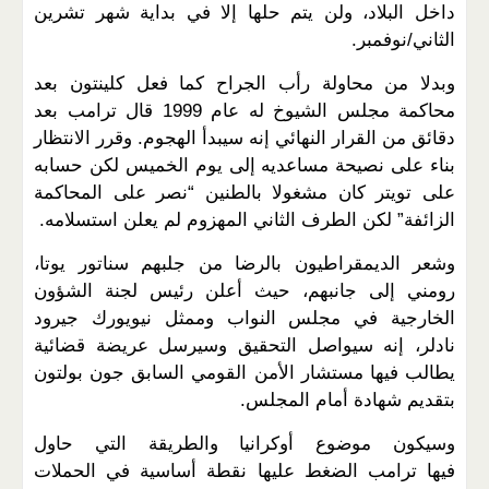
داخل البلاد، ولن يتم حلها إلا في بداية شهر تشرين
الثاني/نوفمبر.
وبدلا من محاولة رأب الجراح كما فعل كلينتون بعد
محاكمة مجلس الشيوخ له عام 1999 قال ترامب بعد
دقائق من القرار النهائي إنه سيبدأ الهجوم. وقرر الانتظار
بناء على نصيحة مساعديه إلى يوم الخميس لكن حسابه
على تويتر كان مشغولا بالطنين “نصر على المحاكمة
الزائفة” لكن الطرف الثاني المهزوم لم يعلن استسلامه.
وشعر الديمقراطيون بالرضا من جلبهم سناتور يوتا،
رومني إلى جانبهم، حيث أعلن رئيس لجنة الشؤون
الخارجية في مجلس النواب وممثل نيويورك جيرود
نادلر، إنه سيواصل التحقيق وسيرسل عريضة قضائية
يطالب فيها مستشار الأمن القومي السابق جون بولتون
بتقديم شهادة أمام المجلس.
وسيكون موضوع أوكرانيا والطريقة التي حاول
فيها ترامب الضغط عليها نقطة أساسية في الحملات