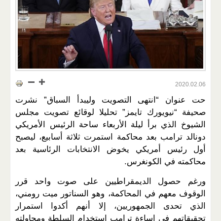
2020.02.06
حت عنوان “انتهى التصويت وليبدأ السباق” نشرت
صحيفة “نيويورك تايمز” تحليلا لوقائع تصويت مجلس
الشيوخ الذي برأ ليلة الأربعاء ساحة الرئيس الأمريكي
دونالد ترامب بعد محاكمة استمرت ثلاثة أسابيع، ليصبح
أول رئيس أمريكي يخوض الانتخابات الرئاسية بعد
محاكمته في الكونغرس.
ورغم حصول الديمقراطيين على صوت واحد قرر
الوقوف معهم في المحاكمة، وهو السناتور ميت رومني،
الذي تحدى الجمهوريين، إلا أنهم أكدوا استمرار
تحقيقاتهم في إساءة ترامب استخدام السلطة ومحاولته