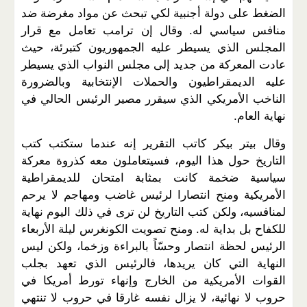
الضغط على دولة أجنبية لكي تبحث عن مواد مغرضة ضد
منافس سياسي له. وقال إن ترامب تعامل مع قرار
المجلس الذي يسيطر عليه الجمهوريون كتبرئة، حيث
عادت المعركة من جديد إلى مجلس النواب الذي يسيطر
عليه الديمقراطيون والحملات الإنتخابية وبالضرورة
الناخب الأمريكي الذي سيقرر مصير الرئيس الحالي في
نهاية العام.
وقال بيتر بيكر كاتب التقرير إنه عندما ستكتب كتب
التاريخ حول هذا اليوم، فسيتعاملون معه كذروة معركة
سياسية ضخمة كانت بمثابة امتحان للديمقراطية
الأمريكية ومنح انتصارا لرئيس غاضب ومهاجم لا يرحم
لمنافسيه، ولكن كتب التاريخ لن ترى في ذلك اليوم نهاية
للكفاح بل بداية له. ومنح تصويت الكونغرس ليلة الأربعاء
الرئيس لحظة انتصار وحسّاً بالبراءة وزخما، ولكن ليس
النهاية التي كان يريدها، فالرئيس الذي تعهد بجلب
القوات الأمريكية من الخارج وإنهاء تورط أمريكا في
حروب لا نهائية، لا يزال نفسه غارقا في حروب لا تنتهي