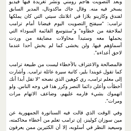
وبعد التصويت هاجم رومني ونشر تغريدة فيها فيديو
يسخر فيه منه. وقال جاك ماكدونال، المدير السابق
لفندق وكازينو بلازا في اتلانتك سيتي التي كان يملكها
ترامب: “سيفتح التصويت اليوم فيضانا أمام ترامب
لملاحقة من خطأّوه” و”ستتوسع القائمة السوداء التي
يحملها معه وستبدأ محاولات مضايقة من وردت
أسماؤهم فيها. ولن يخشى كما لم يخش أحدا عندما
لاحق أعداءه”.
فالمصالحة والاعتراف بالأخطاء ليست من طبيعة ترامب
كما تقول غويندا بلير، كاتبة سيرة عائلة ترامب. وأشارت
إلى معلم ترامب، ري كوهين الذي نصحه “لا تقل أبدا أنك
أخطأت وأعلن دائما النصر وكرر هذا في وجه الناس. ولو
اتهموك بشيء فارمه عليهم، وضاعف الاتهام مرات
ومرات”.
وفي الوقت الذي قالت فيه السناتورة الجمهورية عن
مين سوزان كولينز، إن ترامب تعلم من أخطاء محاكمته،
وسيعيد النظر في أسلوبه، إلا أن الكثيرين ممن يعرفون