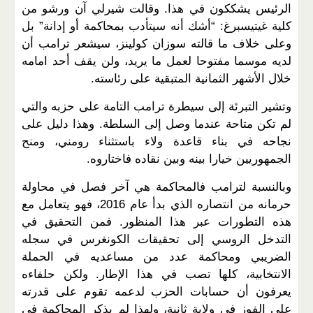
الرئيس يشككون في هذا. وقالت شيرلي آن ورشو من
كلية غيتيسبرغ: “أشك أنه سيتأدب بمحاكمة أو إدانة” بل
وعلى خلاف ما قالته سوزان كولينز، سيشعر ترامب أن
لديه موسما مفتوحا لعمل ما يريد، ولن يقف أحد امامه
خلال الأشهر الثمانية المتبقية على رئاسته.
وتشير التبرئة إلى سيطرة ترامب التامة على حزبه والتي
لم تكن متاحة عندما وصل إلى السلطة. وهذا دليل على
نجاحه في بناء قاعدة ولاء باستثناء رومني، ومنح
الجمهوريين خيارا بينه وبين نقاده فاختاروه.
وبالنسبة لترامب فالمحاكمة هي آخر فصل في محاولة
حرمانه من انتصاره الذي بدأ عام 2016، فهو يتعامل مع
هذه التطورات عبر هذا المنظور. فمن التحقيق في
التدخل الروسي إلى تحقيقات الكونغرس في سجله
الضريبي ومحاكمة عدد من مساعديه في الحملة
الانتخابية، كلها تصب في هذا الإطار. ولكن حلفاءه
يعرفون أن حسابات الحزب لدعمه تقوم على قدرته
على الفوز في ولاية ثانية، ولهذا لم يذكر المحاكمة في