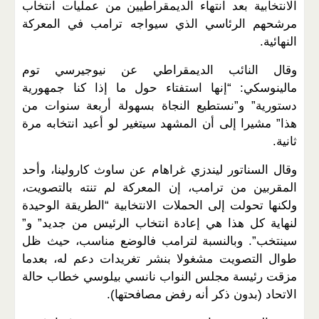
الانتخابية بعد انتهاء الديمقراطيين من عمليات انتخاب
مرشحهم الرئاسي الذي سيواجه ترامب في المعركة
النهائية.
وقال النائب الديمقراطي عن نيوجيرسي توم
مالينوسكي: “إنها استفتاء حول ما إذا كنا جمهورية
دستورية” و”نستطيع النجاة بسهولة أربعة سنوات من
هذا” مشيرا إلى أن المشهد سيتغير لو أعيد انتخابه مرة
ثانية.
وقال السناتور ليندزي غراهام عن ساوث كارولينا، وأحد
المقربين من ترامب، إن المعركة لم تنته بالتصويت،
ولكنها تحولت إلى الحملات الانتخابية “الطريقة الوحيدة
لنهاية كل هذا هي إعادة انتخاب الرئيس من جديد” و”
سينتخب”. وبالنسبة لترامب فالوضع مناسب، حيث ظل
طوال التصويت مشغولا بنشر تغريدات دعم له، بعدما
مزقت رئيسة مجلس النواب نانسي بيلوسي خطاب حالة
الاتحاد (بدون ذكر أنه رفض مصافحتها).