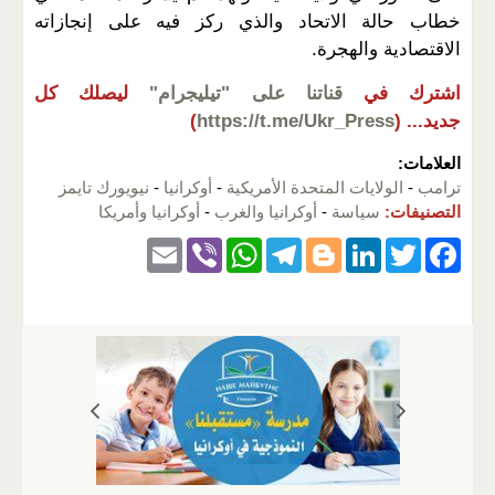
خطاب حالة الاتحاد والذي ركز فيه على إنجازاته
الاقتصادية والهجرة.
اشترك في
قناتنا على "تيليجرام"
ليصلك كل
جديد...
(
https://t.me/Ukr_Press
)
العلامات:
ترامب
-
الولايات المتحدة الأمريكية
-
أوكرانيا
-
نيويورك تايمز
التصنيفات:
سياسة
-
أوكرانيا والغرب
-
أوكرانيا وأمريكا
E
Vi
W
T
Bl
Li
T
F
m
b
h
el
o
n
wi
a
ail
er
at
e
g
k
tt
c
s
gr
g
e
er
e
A
a
er
dI
b
p
m
n
o
p
o