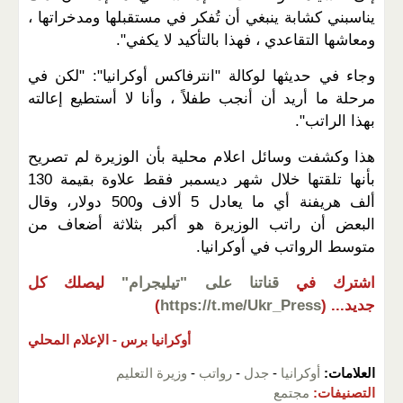
يناسبني كشابة ينبغي أن تُفكر في مستقبلها ومدخراتها ،
ومعاشها التقاعدي ، فهذا بالتأكيد لا يكفي".
وجاء في حديثها لوكالة "انترفاكس أوكرانيا": "لكن في
مرحلة ما أريد أن أنجب طفلاً ، وأنا لا أستطيع إعالته
بهذا الراتب".
هذا وكشفت وسائل اعلام محلية بأن الوزيرة لم تصريح
بأنها تلقتها خلال شهر ديسمبر فقط علاوة بقيمة 130
ألف هريفنة أي ما يعادل 5 ألاف و500 دولار، وقال
البعض أن راتب الوزيرة هو أكبر بثلاثة أضعاف من
متوسط الرواتب في أوكرانيا.
اشترك في
قناتنا على "تيليجرام"
ليصلك كل
جديد...
(
https://t.me/Ukr_Press
)
أوكرانيا برس -
الإعلام المحلي
العلامات:
أوكرانيا
-
جدل
-
رواتب
-
وزيرة التعليم
التصنيفات:
مجتمع