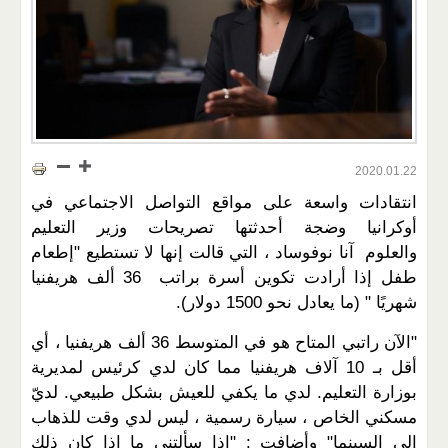
2020.01.22
انتقادات واسعة على مواقع التواصل الاجتماعي في
أوكرانيا وضجة أحدثتها تصريحات وزير التعليم
والعلوم آنا نوفوساد ، التي قالت إنها لا تستطيع "إطعام
طفل إذا أرادت تكوين أسرة براتب 36 ألف هريفنيا
شهريًا " (ما يعادل نحو 1500 دولار).
"الآن راتبي المتاح هو في المتوسط ​​36 ألف هريفنيا ، أي
أقل بـ 10 آلاف هريفنيا مما كان لدي كرئيس لمديرية
بوزارة التعليم. لدي ما يكفي للعيش بشكل طبيعي. لديّ
مسكني الخاص ، سيارة رسمية ، ليس لدي وقت للذهاب
إلى السينما" وأضافت : "إذا سألتني ما إذا كان ذلك