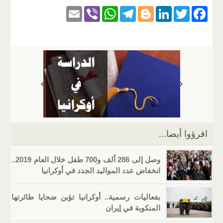
E
Vi
W
T
Bl
Li
T
F
m
b
h
el
o
n
wi
a
ail
er
at
e
g
k
tt
c
s
gr
g
e
er
e
A
a
er
dI
b
p
m
n
o
p
o
k
اقرؤوا أيضا...
وصل إلى 286 ألف و700 طفل خلال العام 2019..
انخفاض عدد المواليد الجدد في أوكرانيا
بفعاليات رسمية.. أوكرانيا تؤبن ضحايا طائرتها
المنكوبة في إيران