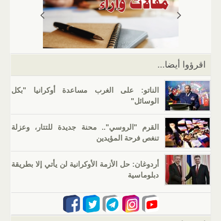
A
a
er
dI
b
p
m
n
o
p
o
k
اقرؤوا أيضا...
الناتو: على الغرب مساعدة أوكرانيا "بكل
الوسائل"
القرم "الروسي".. محنة جديدة للتتار، وعزلة
تنغص فرحة المؤيدين
أردوغان: حل الأزمة الأوكرانية لن يأتي إلا بطريقة
دبلوماسية