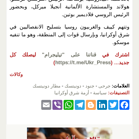
هولاند والمستشارة الألمانية أنجيلا ميركل، وبحضور
الرئيس الروسي فلاديمير بوتين.
وتتهم كييف والغربيون روسيا بتسليح الانفصاليين في
شرق أوكرانيا، وبإرسال قوات إلى المنطقة، وهو ما تنفيه
موسكو.
اشترك في
قناتنا على "تيليجرام"
ليصلك كل
جديد...
(
https://t.me/Ukr_Press
)
وكالات
العلامات:
جرحى
-
جنود
-
دونيتسك
-
مطار دونيتسك
التصنيفات:
سياسة
-
أزمة شرق أوكرانيا
E
Vi
W
T
Bl
Li
T
F
m
b
h
el
o
n
wi
a
ail
er
at
e
g
k
tt
c
s
gr
g
e
er
e