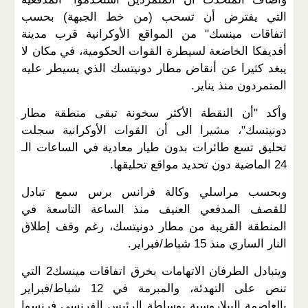
التي يفترض أن تسحب (من خط الجبهة) بحسب
اتفاقات مينسك" من المواقع الأوكرانية قرب مدينة
أفديفكا الخاضعة لسيطرة القوات الحكومية، في مكان لا
يبغد كثيرا عن أنقاض مطار دونيتسك الذي يسيطر عليه
المتمردون منذ يناير.
وأكد "أن النقطة الأكثر سخونة تبقى منطقة مطار
دونيتسك"، مشيرا الى أن القوات الأوكرانية سجلت
تحليق تسع طائرات بدون طيار معادية في الساعات الـ
24 الماضية دون تحديد مواقع تحليقها.
وبحسب مراسلي وكالة فرانس برس سمع تبادل
للقصف المدفعي العنيف منذ الساعة التاسعة في
المنطقة القريبة من مطار دونيتسك، رغم وقف إطلاق
النار الساري منذ 15 شباط/فبراير.
ويتبادل الطرفان الاتهامات بخرق اتفاقات مينسك2 التي
تنص على التهدئة، والمبرمة في 12 شباط/فبراير
بالعاصمة البيلاروسية بوساطة الرئيس الفرنسي فرنسوا