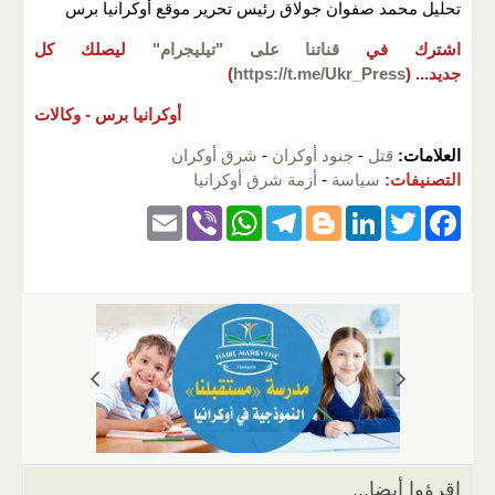
تحليل محمد صفوان جولاق رئيس تحرير موقع أوكرانيا برس
اشترك في
قناتنا على "تيليجرام"
ليصلك كل
جديد...
(
https://t.me/Ukr_Press
)
أوكرانيا برس -
وكالات
العلامات:
قتل
-
جنود أوكران
-
شرق أوكران
التصنيفات:
سياسة
-
أزمة شرق أوكرانيا
E
Vi
W
T
Bl
Li
T
F
m
b
h
el
o
n
wi
a
ail
er
at
e
g
k
tt
c
s
gr
g
e
er
e
A
a
er
dI
b
p
m
n
o
p
o
k
اقرؤوا أيضا...