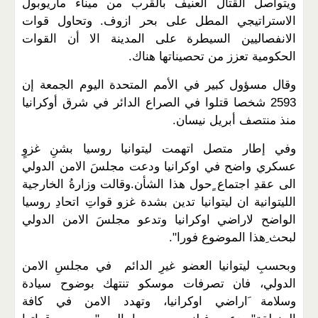
ويتواصل القتال العنيف بالقرب من ميناء ماريوبول
الاستراتيجي المطل على بحر ازوف. وتحاول قوات
الانفصاليين السيطرة على المدينة الا أن القوات
الحكومية تعزز من تحصيناتها هناك.
وقال مسؤول كبير في الأمم المتحدة اليوم الجمعة إن
2593 شخصا قتلوا في الصراع الدائر في شرق أوكرانيا
منذ منتصف أبريل نيسان.
وفي إطار متصل اتهمت ليتوانيا روسيا بشنِ غزوٍ
عسكري واضح في اوكرانيا ودعت مجلسَ الامن الدولي
الى عقدِ اجتماع ٍحول هذا الشأن.وقالت وزارةُ الخارجية
الليتوانية ان ليتوانيا تدين بشدة غزو قواتِ اتحادِ روسيا
الواضح لاراضي اوكرانيا وتدعو مجلسَ الامن الدولي
لبحث ِهذا الموضوع فورا".
وبحسبِ ليتوانيا العضو غيرِ الدائم في مجلسِ الامن
الدولي، فان تصرفات موسكو تنتهك بوضوح سيادة
وسلامة َاراضي اوكرانيا، وتهدد الامن في كافة