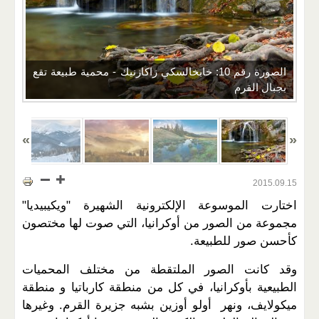
الصورة رقم 10: خابخالسكي زاكازنيك - محمية طبيعة تقع
بجبال القرم
2015.09.15
اختارت الموسوعة الإلكترونية الشهيرة "ويكيبيديا"
مجموعة من الصور من أوكرانيا، التي صوت لها مختصون
كأحسن صور للطبيعة.
وقد كانت الصور الملتقطة من مختلف المحميات
الطبيعية بأوكرانيا، في كل من منطقة كارباتيا و منطقة
ميكولايف، ونهر أولو أوزين بشبه جزيرة القرم. وغيرها