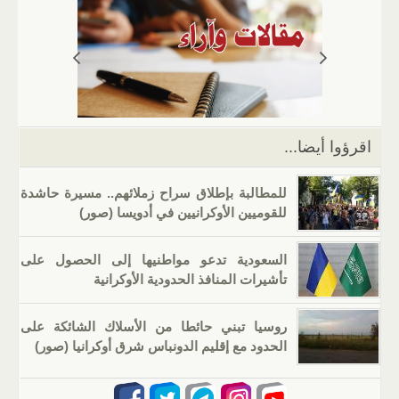
s
gr
g
e
er
e
A
a
er
dI
b
p
m
n
o
p
o
k
اقرؤوا أيضا...
للمطالبة بإطلاق سراح زملائهم.. مسيرة حاشدة
للقوميين الأوكرانيين في أدويسا (صور)
السعودية تدعو مواطنيها إلى الحصول على
تأشيرات المنافذ الحدودية الأوكرانية
روسيا تبني حائطا من الأسلاك الشائكة على
الحدود مع إقليم الدونباس شرق أوكرانيا (صور)