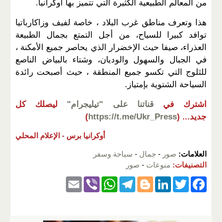
من المعالم الطبيعية الكثيرة التي تتميز بها أوكرانيا.
هذا وتعرف مناطق غرب البلاد ، خاصة لفيف وزاكارباتيا
توافد كبيرا للسياح، من أجل التمتع بجمال الطبيعة
العذراء، صيفا حيث الإخضرار الذي يحاصر جميع الأمكنة ،
في الجبال والسهول والوديان، وشتاء بالبياض الناصع
للثلوج التي تكسو جميع المنطقة ، حيث أصبحت رائدة
السياحة الشتوية بإمتياز.
اشترك في
قناتنا على "تيليجرام"
ليصلك كل
جديد...
(
https://t.me/Ukr_Press
)
أوكرانيا برس -
الإعلام المحلي
العلامات:
صور
-
جمال
-
سياحة وسفر
التصنيفات:
منوعات
-
صور
E
Vi
W
T
Bl
Li
T
F
m
b
h
el
o
n
wi
a
ail
er
at
e
g
k
tt
c