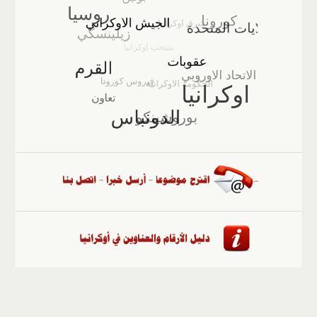
الصفحة الرئيسية
::
أخبار
::
مقالات وآراء
::
الوسائط
المتعددة
::
تغطيات
::
ملفات