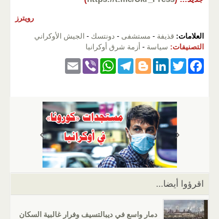
رويترز
العلامات:
قذيفة
-
مستشفى
-
دونتسك
-
الجيش الأوكراني
التصنيفات:
سياسة
-
أزمة شرق أوكرانيا
E
Vi
W
T
Bl
Li
T
F
m
b
h
el
o
n
wi
a
ail
er
at
e
g
k
tt
c
s
gr
g
e
er
e
A
a
er
dI
b
p
m
n
o
p
o
k
اقرؤوا أيضا...
دمار واسع في ديبالتسيف وفرار غالبية السكان