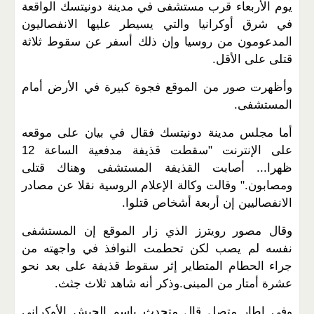
يوم الأربعاء قرب مستشفى في مدينة دونيتسك الواقعة
في شرق أوكرانيا والتي يسيطر عليها الانفصاليون
المدعومون من روسيا وإن ذلك أسفر عن سقوط ثلاثة
قتلى على الأقل.
وأظهرت صور من الموقع فجوة كبيرة في الأرض أمام
المستشفى.
أما مجلس مدينة دونيتسك فقال في بيان على موقعه
على الإنترنت "سقطت قذيفة مدفعية الساعة 12
ظهرا... أصابت القذيفة المستشفى وهناك قتلى
ومصابون." وقالت وكالة الإعلام الروسية نقلا عن مصادر
الانفصاليين إن أربعة أشخاص قتلوا.
وقال مصور رويترز الذي زار الموقع إن المستشفى
نفسه لم يصب لكن تحطمت النوافذ في واجهته من
جراء الحطام المتطاير إثر سقوط قذيفة على بعد نحو
عشرة أمتار من المبنى.وذكر أنه شاهد ثلاث جثث.
وفي إطار متصل قال متحدث باسم الجيش الأوكراني