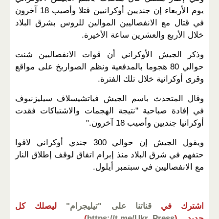
يوم الأربعاء إن جنديين أوكرانيين قتلا وأصيب 18 آخرون
في قتال مع الانفصاليين الموالين للروس بشرق البلاد
خلال الأربع والعشرين ساعة الأخيرة.
وذكر الجيش الأوكراني أن قوات الانفصاليين شنت
حوالي 80 هجوما بالمدفعية ونظم الصواريخ على مواقع
وقرى أوكرانية خلال تلك الفترة.
وقال المتحدث باسم الجيش فياتشيسلاف سيليزنيوف
في إفادة صباحية "نتيجة الهجمات والاشتباكات فقدت
أوكرانيا جنديين وأصيب 18 آخرون."
ويقول الجيش إن حوالي 300 جندي أوكراني لاقوا
حتفهم في شرق البلاد منذ إبرام اتفاق لوقف إطلاق النار
مع الانفصاليين في سبتمبر أيلول.
اشترك في
قناتنا على "تيليجرام"
ليصلك كل
جديد...
(
https://t.me/Ukr_Press
)