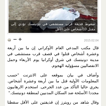
سقوط قذيفة قرب مستشفى في دونيتسك تؤدي إلى
مقتل 10أشخاص على الأقل
2015.02.04
قال مكتب المدعي العام الأوكراني إن ما بين أربعة
وعشرة أشخاص قتلوا في قصف قرب مستشفى في
مدينة دونيتسك في شرق أوكرانيا يوم الأربعاء وحمل
الانفصاليين مسؤولية الهجوم.
وأضاف في بيان بموقعه على الانترنت "حسب
المعلومات الأولية قتل ما بين أربعة وعشرة أشخاص.
يجري حاليا التأكد من عدد الجرحى. استخدم الارهابيون
مجددا الأسلحة ضد السكان المدنيين لمنطقة دونيتسك."
وقال شاهد من رويترز إن قذيفتين على الأقل سقطتا