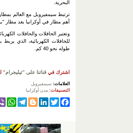
البحرية.
ترتبط سيمفيروبل مع العالم بمطار 
أهم مطار في أوكرانيا بعد مطار "ب
وتعتبر الحافلات والحافلات الكهرب
للحافلات الكهربائية، الذي يربط بي
طوله نحو 40 كم.
اشترك في
قناتنا على "تيليجرام"
ل
العلامات:
سيمفيروبل
التصنيفات:
مدن أوكرانيا
W
T
Bl
Li
T
F
h
el
o
n
wi
a
at
e
g
k
tt
c
s
gr
g
e
er
e