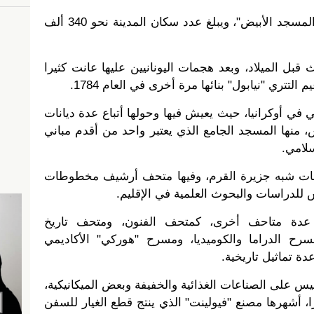
تعني كلمة "سيمفيروبل" بالتترية "المسجد الأبيض"، ويبلغ عدد سكان المدينة نحو 340 ألف
بل الميلاد، وبعد هجمات اليونانيين عليها عانت كثيرا
لتتري "نيابول" بنائها مرة أخرى في العام 1784.
في أوكرانيا، حيث يعيش فيها وحولها أتباع عدة ديانات
 منها المسجد الجامع الذي يعتبر واحد من أقدم مباني
سلامي.
ات شبه جزيرة القرم، وفيها متحف أرشيف مخطوطات
 للدراسات والبحوث العلمية في الإقليم.
دة متاحف أخرى، كمتحف الفنون، ومتحف تاريخ
رح الدراما والكوميديا، ومسرح "هوركي" الأكاديمي
ة تماثيل تاريخية.
س على الصناعات الغذائية والخفيفة وبعض الميكانيكية،
ر من 70 مصنعا كبيرا، أشهرها مصنع "فيولينت" الذي ينتج قطع الغيار للسفن