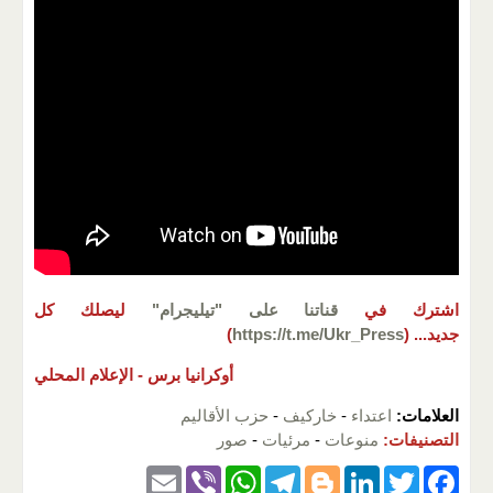
اشترك في
قناتنا على "تيليجرام"
ليصلك كل
جديد...
(
https://t.me/Ukr_Press
)
أوكرانيا برس -
الإعلام المحلي
العلامات:
اعتداء
-
خاركيف
-
حزب الأقاليم
التصنيفات:
منوعات
-
مرئيات
-
صور
E
Vi
W
T
Bl
Li
T
F