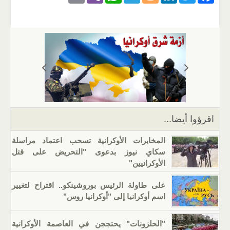
m
b
h
el
o
n
wi
a
ail
er
at
e
g
k
tt
c
s
gr
g
e
er
e
A
a
er
dI
b
p
m
n
o
p
o
k
اقرؤوا أيضا...
المخابرات الأوكرانية تسحب اعتماد مراسلة
سكاي نيوز بدعوى "التحريض على قتل
الأوكرانيين"
على طاولة الرئيس بوروشينكو.. اقتراح لتغيير
اسم أوكرانيا إلى "أوكرانيا روس"
"الحلزونات" يحتججن في العاصمة الأوكرانية