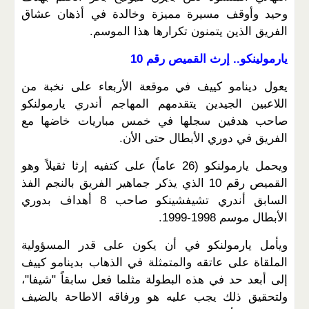
وحيد وأوقف مسيرة مميزة وخالدة في أذهان عشاق
الفريق الذين يتمنون تكرارها هذا الموسم.
يارمولينكو.. إرث القميص رقم 10
يعول دينامو كييف في موقعة الأربعاء على نخبة من
اللاعبين الجيدين يتقدمهم المهاجم أندري يارمولنكو
صاحب هدفين سجلها في خمس مباريات خاضها مع
الفريق في دوري الأبطال حتى الأن.
ويحمل يارمولنكو (26 عاماً) على كتفيه إرثا ثقيلاً وهو
القميص رقم 10 الذي يذكر جماهير الفريق بالنجم الفذ
السابق أندري تشيفشينكو صاحب 8 أهداف بدوري
الأبطال موسم 1998-1999.
ويأمل يارمولنكو في أن يكون على قدر المسؤولية
الملقاة على عاتقه والمتمثلة في الذهاب بدينامو كييف
إلى أبعد حد في هذه البطولة مثلما فعل سابقاً "شيفا"،
ولتحقيق ذلك يجب عليه هو ورفاقه الاطاحة بالضيف