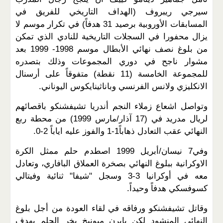
سيرجي ريبروف (الهداف التاريخي للفريق في
المسابقات الأوروبية برصيد 31 هدفاً) في تكرار موسم لا
يزال محفورا في السجلات التاريخية للنادي الذي تمكن
من بلوغ نصف نهائي الأبطال موسم 1998- 1999 بعد
مشوار ناجح في دوري المجموعات وذلك بتصدره
للمجموعة الخامسة (11 نقطة) متفوقاً على أرسنال
الانكليزي ولانس الفرنسي وباناثينايكوس اليوناني.
وتواصل اشعاع زملاء النجم أندريا تشيفشنكو باقصائهم
لريال مدريد في (17 آذار/مارس 1999) من محطة ربع
النهائي عقب التعادل ذهاباً1-1 والفوز عليه اياباً 2-0.
وفي7 نيسان/أبريل 1999 اصطدم حلم ممثل الكرة
الاوكرانية ببلوغ النهائي بصخرة العملاق البافاري، وتعادل
معه في أوكرانيا 3-3 وسجل "شيفا" ثنائية وفيتالي
كسوفسكي هدفاً وحيداً.
وقاتل تشيفشنكو ورفاقه في لقاء العودة من أجل بلوغ
النهائي المنشود لكن بايرن ميونيخ بخر الحلم بهدف