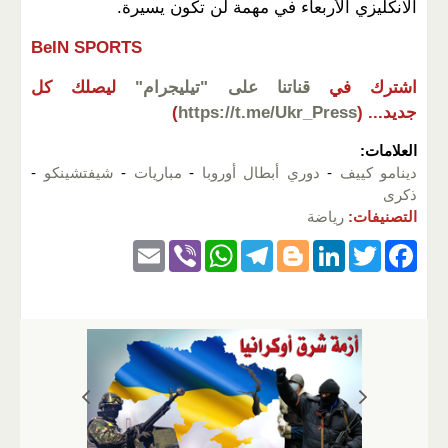
الانكليزي الأربعاء في مهمة لن تكون يسيرة.
BeIN SPORTS
اشترك في
قناتنا على "تيليجرام"
ليصلك كل
جديد...
(
https://t.me/Ukr_Press
)
العلامات:
دينامو كييف
-
دوري أبطال أوروبا
-
مباريات
-
شيفتشينكو
-
ذكرى
التصنيفات:
رياضة
E
Vi
W
T
Bl
Li
T
F
m
b
h
el
o
n
wi
a
ail
er
at
e
g
k
tt
c
s
gr
g
e
er
e
A
a
er
dI
b
p
m
n
o
p
o