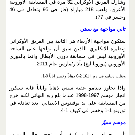
وشارك الفريق الأوكراني 32 مرة في المسابقة الأوروبية
الأعرق، ولعب 218 مباراة (فاز في 95 وتعادل في 46
وخسر في 77).
ثاني مواجهة مع سيتي
ستكون مواجهة الأربعاء هي الثانية بين الفريق الأوكراني
ونظيره الانكليزي اللذين سبق أن تواجها على الساحة
الأوروبية ليس في مسابقة دوري الأبطال وانما بالدوري
الأوروبي (يوروبا ليغ) بآذار/مارس عام 2011.
وتغلب دينامو في دور الـ16 2-0 ذهاباً وخسر اياباً 0-1.
واذا تجاوز دينامو عقبة سيتي ذهاباً واياباً فانه سيكرر
انجاز موسم 1997-1998 عندما بلغ ربع النهائي لكنه خرج
من المسابقة على يد يوفنتوس الايطالي بعد تعادله في
تورينو 1-1 وخسر في كييف 1-4.
موسم مميّز
تأمل جماهير دينامو كييف أن ينجح رجال المدرب