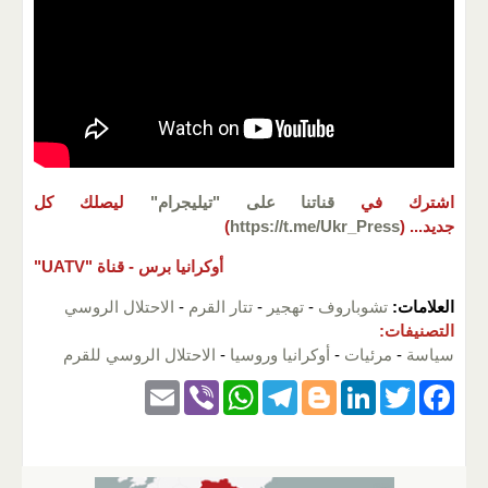
اشترك في
قناتنا على "تيليجرام"
ليصلك كل
جديد...
(
https://t.me/Ukr_Press
)
أوكرانيا برس -
قناة "UATV"
العلامات:
تشوباروف
-
تهجير
-
تتار القرم
-
الاحتلال الروسي
التصنيفات:
سياسة
-
مرئيات
-
أوكرانيا وروسيا
-
الاحتلال الروسي للقرم
E
Vi
W
T
Bl
Li
T
F
m
b
h
el
o
n
wi
a
ail
er
at
e
g
k
tt
c