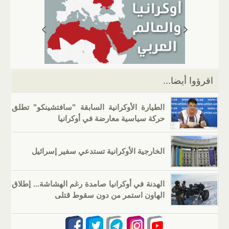
s
gr
g
e
er
e
A
a
er
dI
b
p
m
n
o
p
o
k
اقرؤوا أيضا...
الطيارة الأوكرانية السابقة "سافتشينكو" تطلق
حركة سياسية معارضة في أوكرانيا
الخارجية الأوكرانية تستدعي سفير إسرائيل
الهدنة في أوكرانيا صامدة رغم الهشاشة... إطلاق
الهاون استمر من دون سقوط قتلى