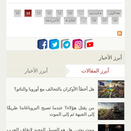
الصفحات
▸▸ الأولى
▸ السابقة
…
10
11
12
13
14
15
16
17
18
…
التالية ◂
الأخيرة ◂◂
أبرز الأخبار
أبرز المقالات
(علامة التبويب النشطة)
أبرز الأخبار
هل أخطأ الأوكران بالتحالف مع أوروبا والناتو؟
من يقتل هؤلاء؟ عندما تصبح البروباغاندا طريقًا
إلى الجبهة ثم إلى الموت
موت بوتن.. هل هو السبيل الوحيد لإيقاف الحرب