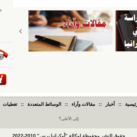
ail
er
ئيسية
::
أخبار
::
مقالات وآراء
::
الوسائط المتعددة
::
تغطيات
إلى الأعلى
حقوق النشر محفوظة لوكالة "أوكرانيا برس" 2010-2022