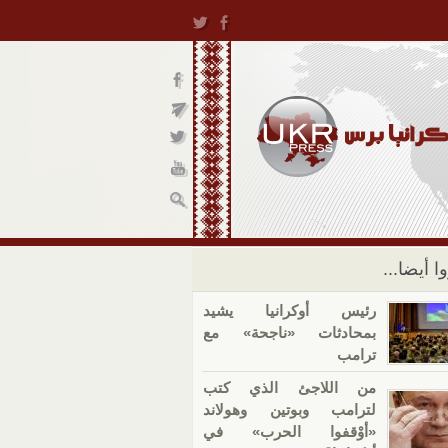
ا أيضا...
رئيس أوكرانيا يشيد
بمحادثات «ناجحة» مع
ترامب
من اللاجئ الذي كتب
لترامب وبوتين وهولاند
«أوْقفوا الحرب» في