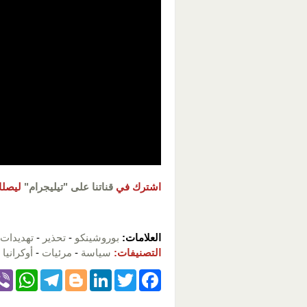
اشترك في
قناتنا على "تيليجرام"
ليصلك
العلامات:
بوروشينكو
-
تحذير
-
تهديدات
التصنيفات:
سياسة
-
مرئيات
-
أوكرانيا
W
T
Bl
Li
T
F
h
el
o
n
wi
a