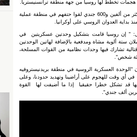
هجمات تخطط لها روسيا من جهة منطقة ترانسنيستريا.
ووفقا للإحصاءات الرسمية، فإن أكثر من ألفين و600 جندي لقوا حتفهم في منطقة عملية
نذ بداية العدوان الروسي على أوكرانيا.
ال: " إن روسيا قامت بتشكيل وحدتين عسكريتين في
ان ستة ألوية مشاة ومدفعية بالإضافة لهاتين الوحدتين
لية تشارك فيها وحدات نظامية من القوات المسلحة،
ائة شخص".
ن "الوحدة العسكرية الروسية في منطقة بريدنيستروفيه
 في أي وقت للهجوم على أراضينا وتهديد حدودنا، وعلى
نها قد تشكل خطرا حقيقيا إذا ما أضيفت لها القوة
رين ألف جندي".