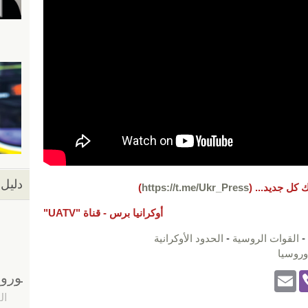
دليل 
 كل جديد...
(
https://t.me/Ukr_Press
)
أوكرانيا برس -
قناة "UATV"
-
القوات الروسية
-
الحدود الأوكرانية
 وروسيا
E
Vi
m
b