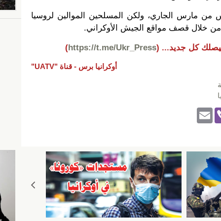
س من مارس الجاري، ولكن المسلحين الموالين لروسيا
 من خلال قصف مواقع الجيش الأوكراني.
يصلك كل جديد...
(
https://t.me/Ukr_Press
)
أوكرانيا برس -
قناة "UATV"
ة
ا
E
Vi
m
b
ail
er