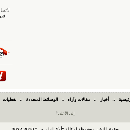
ئيسية
::
أخبار
::
مقالات وآراء
::
الوسائط المتعددة
::
تغطيات
إلى الأعلى
حقوق النشر محفوظة لوكالة "أوكرانيا برس" 2010-2022