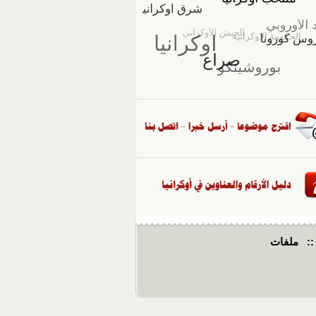
::
ملفات