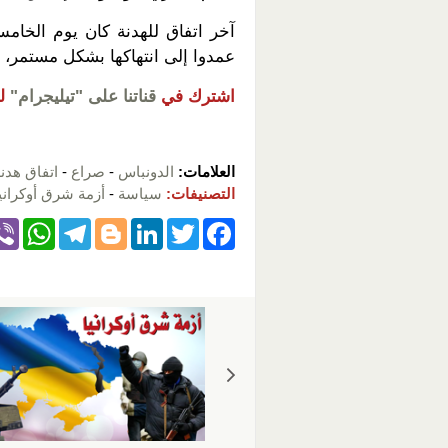
آخر اتفاق للهدنة كان يوم الخام
عمدوا إلى انتهاكها بشكل مستمر،
اشترك في
قناتنا على "تيليجرام"
ل
العلامات:
الدونباس
-
صراع
-
اتفاق هدن
التصنيفات:
سياسة
-
أزمة شرق أوكراني
W
T
Bl
Li
T
F
h
el
o
n
wi
a
at
e
g
k
tt
c
s
gr
g
e
er
e
A
a
er
dI
b
p
m
n
o
p
o