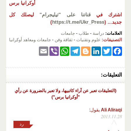
أوكرانيا برس
اشترك في
قناتنا على "تيليجرام"
ليصلك كل
جديد...
(
https://t.me/Ukr_Press
)
العلامات:
دراسة
-
طلاب
-
جامعات
التصنيفات:
علوم وتقنيات
-
ثقافة وفن
-
جامعات ومعاهد أوكرانيا
E
Vi
W
T
Bl
Li
T
F
m
b
h
el
o
n
wi
a
ail
er
at
e
g
k
tt
c
التعليقات:
s
gr
g
e
er
e
A
a
er
dI
b
(التعليقات تعبر عن آراء كاتبيها، ولا تعبر بالضرورة عن رأي
p
m
n
o
"أوكرانيا برس")
p
o
Ali Aliraqi
يقول:
k
2013.11.28
رد