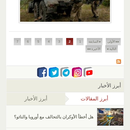
الصفحات
▸▸ الأولى
▸ السابقة
1
2
3
4
5
6
7
التالية ◂
الأخيرة ◂◂
أبرز الأخبار
أبرز المقالات
(علامة التبويب النشطة)
أبرز الأخبار
هل أخطأ الأوكران بالتحالف مع أوروبا والناتو؟