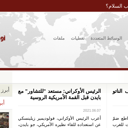
Jump to Navigation
ب السلام؟
الوسائط المتعددة
تغطيات
ملفات
أبرز ا
الناتو
الرئيس الأوكراني: مستعد "للتشاور" مع
بايدن قبل القمة الأمريكية الروسية
أبر
2021.06.07
اطع ضمّ
أعرب الرئيس الأوكراني، فولوديمير زيلينسكي
ت للغرب
عن استعداده للقاء نظيره الأمريكي، جو بايدن،