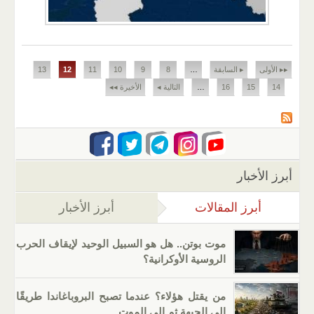
الصفحات
▸▸ الأولى
▸ السابقة
…
8
9
10
11
12
13
14
15
16
…
التالية ◂
الأخيرة ◂◂
أبرز الأخبار
أبرز المقالات
(علامة التبويب النشطة)
أبرز الأخبار
موت بوتن.. هل هو السبيل الوحيد لإيقاف الحرب
الروسية الأوكرانية؟
من يقتل هؤلاء؟ عندما تصبح البروباغاندا طريقًا
إلى الجبهة ثم إلى الموت