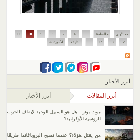
الصفحات
▸▸ الأولى
▸ السابقة
…
6
7
8
9
10
11
12
13
14
…
التالية ◂
الأخيرة ◂◂
أبرز الأخبار
أبرز المقالات
(علامة التبويب النشطة)
أبرز الأخبار
موت بوتن.. هل هو السبيل الوحيد لإيقاف الحرب
الروسية الأوكرانية؟
من يقتل هؤلاء؟ عندما تصبح البروباغاندا طريقًا